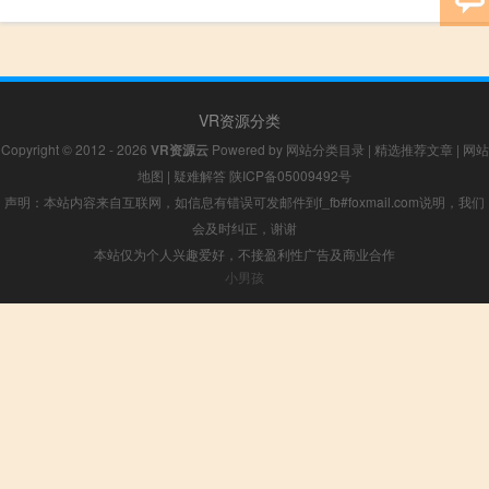
VR资源分类
Copyright © 2012 - 2026
VR资源云
Powered by
网站分类目录
|
精选推荐文章
|
网站
地图
|
疑难解答
陕ICP备05009492号
声明：本站内容来自互联网，如信息有错误可发邮件到f_fb#foxmail.com说明，我们
会及时纠正，谢谢
本站仅为个人兴趣爱好，不接盈利性广告及商业合作
小男孩