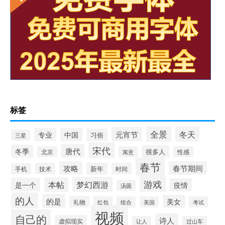
标签
全景
冬天
元宵节
专业
中国
习俗
三星
宋代
唐代
冬季
很多人
北京
寓意
性感
春节
攻略
春节期间
技术
新年
时间
手机
游戏
梦幻西游
本帖
是一个
疫情
汤圆
的人
的是
美女
礼物
红包
组合
美国
考试
视频
自己的
诗人
虚拟现实
让人
过山车