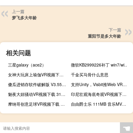
上一篇
梦飞多大年龄
下一篇
重阳节是多大年龄
相关问题
三星galaxy（ace2）
微软KB2999226补丁 win7/win10 官方免费版（微软KB2999226补丁 win7/win10 官方免费版功能简介）
女神大玩床上瑜伽VR视频下载 77MB 美女时尚类
千金买马骨什么意思
傻瓜进销存软件破解版 V3.55 免加密狗版（傻瓜进销存软件破解版 V3.55 免加密狗版功能简介）
支持Unity，Visbit推Web VR播放器云服务
魅夜大妞骚动VR视频下载 313MB 美女时尚类
印尼壮观海底奇观VR视频下载 30MB 环球旅行类
摩纳哥创意足球VR视频下载 38MB 体育运动类
自由爵士乐 111MB 音乐MV类VR视频
☚