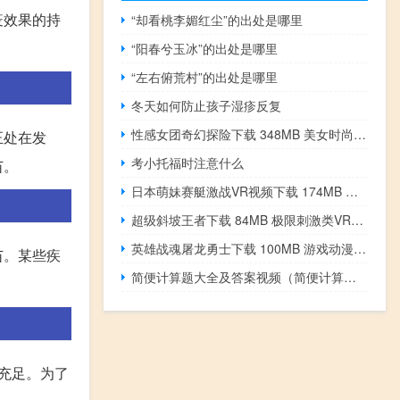
疫效果的持
“却看桃李媚红尘”的出处是哪里
“阳春兮玉冰”的出处是哪里
“左右俯荒村”的出处是哪里
冬天如何防止孩子湿疹反复
性感女团奇幻探险下载 348MB 美女时尚类VR视频
正处在发
考小托福时注意什么
苗。
日本萌妹赛艇激战VR视频下载 174MB 极限刺激类
超级斜坡王者下载 84MB 极限刺激类VR视频
英雄战魂屠龙勇士下载 100MB 游戏动漫类VR视频
苗。某些疾
简便计算题大全及答案视频（简便计算题大全及答案）
不充足。为了