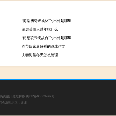
“海棠初绽锦成林”的出处是哪里
清远英德人过年吃什么
“尚想凌云绕故台”的出处是哪里
春节回家最好看的路线作文
夫妻海棠冬天怎么管理
网站地图
|
疑难解答
陕ICP备05009492号
，我们会及时纠正，谢谢