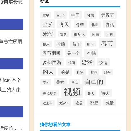
标签
择疫苗实验志
元宵节
专业
中国
习俗
三星
全景
冬天
唐代
冬季
北京
宋代
很多人
寓意
性感
手机
重急性疾病
春节
攻略
技术
新年
时间
本帖
春节期间
是一个
游戏
梦幻西游
疫情
汤圆
的人
的是
礼物
红包
组合
自己的
身体的各个
美女
美国
考试
视频
以上的人使
诗人
虚拟现实
让人
还不
都是
魔镜
这是
过山车
猜你想看的文章
活疫苗，与