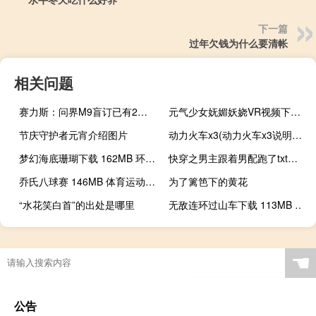
下一篇
过年欠钱为什么要清帐
相关问题
赛力斯：问界M9盲订已有2万多台 预计未来非常乐观
元气少女妩媚妖娆VR视频下载 54MB 美女时尚类
节庆守护者元宵介绍图片
动力火车x3(动力火车x3说明书)（动力火车x3(动力火车x3说明书)）
梦幻海底珊瑚下载 162MB 环球旅行类VR视频
快穿之男主跟着男配跑了txt下载（快穿之男主跟着男配跑了简介）
乔氏八球赛 146MB 体育运动类VR视频
为了篱笆下的黄花
“水花笑白首”的出处是哪里
无敌连环过山车下载 113MB 极限刺激类VR视频
☚
公告