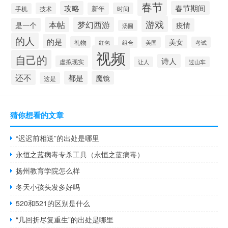
春节
攻略
春节期间
技术
新年
时间
手机
游戏
梦幻西游
本帖
是一个
疫情
汤圆
的人
的是
美女
礼物
红包
组合
美国
考试
视频
自己的
诗人
虚拟现实
让人
过山车
还不
都是
魔镜
这是
猜你想看的文章
“迟迟前相送”的出处是哪里
永恒之蓝病毒专杀工具（永恒之蓝病毒）
扬州教育学院怎么样
冬天小孩头发多好吗
520和521的区别是什么
“几回折尽复重生”的出处是哪里