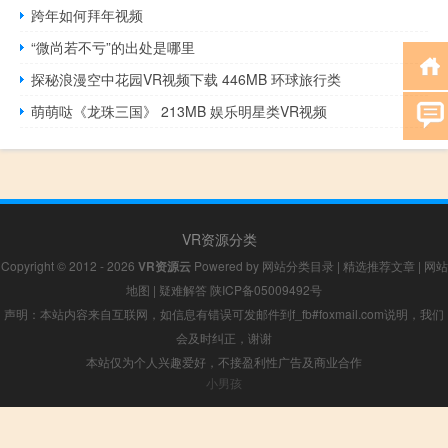
跨年如何拜年视频
“微尚若不亏”的出处是哪里
探秘浪漫空中花园VR视频下载 446MB 环球旅行类
萌萌哒《龙珠三国》 213MB 娱乐明星类VR视频
VR资源分类
Copyright © 2012 - 2026
VR资源云
Powered by
网站分类目录
|
精选推荐文章
|
网站
地图
|
疑难解答
陕ICP备05009492号
声明：本站内容来自互联网，如信息有错误可发邮件到f_fb#foxmail.com说明，我们
会及时纠正，谢谢
本站仅为个人兴趣爱好，不接盈利性广告及商业合作
小男孩