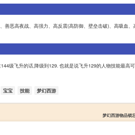
袭、善恶高夜战、高强力、高反震(高防御、壁垒击破)、高吸血、
44级飞升的话,降级到129. 也就是说飞升129的人物技能最高可
宝宝
技能
梦幻西游
梦幻西游物品锁