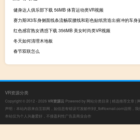
健身达人俱乐部下载 56MB 体育运动类VR视频
赛力斯iX3车身侧面线条流畅双腰线和彩色贴纸营造出俯冲的车身
红色感官熟女诱惑下载 356MB 美女时尚类VR视频
冬天如何清理木地板
春节双联怎么
VR资源分类
Copyright © 2012 - 2026
VR资源云
Powered by
网站分类目录
|
精选推荐文章
|
声明：本站内容来自互联网，如信息有错误可发邮件到f_fb#foxmail.com说明
本站仅为个人兴趣爱好，不接盈利性广告及商业合作