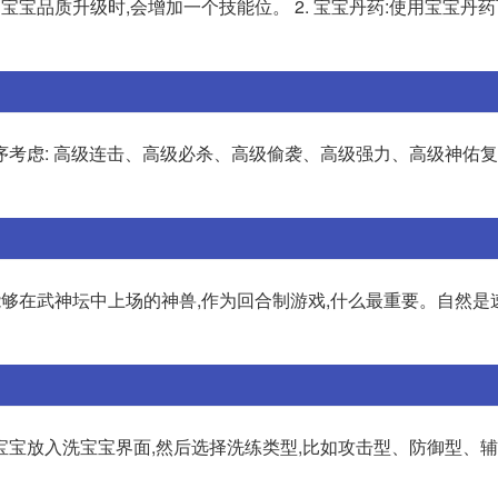
当宝宝品质升级时,会增加一个技能位。 2. 宝宝丹药:使用宝宝丹
序考虑: 高级连击、高级必杀、高级偷袭、高级强力、高级神佑
够在武神坛中上场的神兽,作为回合制游戏,什么最重要。自然是
宝放入洗宝宝界面,然后选择洗练类型,比如攻击型、防御型、辅