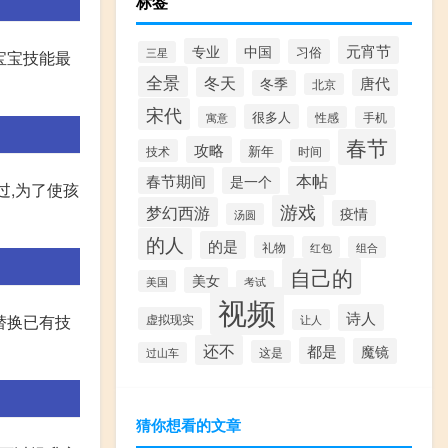
标签
元宵节
专业
中国
习俗
三星
宝宝技能最
全景
冬天
唐代
冬季
北京
宋代
很多人
寓意
性感
手机
春节
攻略
技术
新年
时间
本帖
春节期间
是一个
过,为了使孩
游戏
梦幻西游
疫情
汤圆
的人
的是
礼物
红包
组合
自己的
美女
美国
考试
视频
诗人
替换已有技
虚拟现实
让人
还不
都是
魔镜
这是
过山车
猜你想看的文章