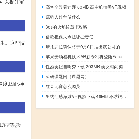
药可以提升宝
高空全景看迪拜 88MB 高空航拍类VR视频
属狗人过年做什么
3ds的火焰纹章IF攻略
借款担保人承担哪些责任
复生。这些技
摩托罗拉确认将于9月6日推出该公司的下一款中端智能手机
苹果光场相机技术AR新专利将登陆Facetime
性感美妞自嗨秀下载 203MB 美女时尚类VR视频
科研课题网（课题网）
速度,因此神
红豆元宵怎么勾芡
里约性感海滩VR视频下载 46MB 环球旅行类
助型等,接