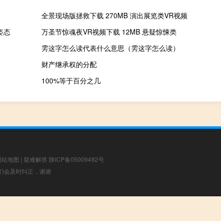
全景现场版拯救下载 270MB 演出展览类VR视频
姿态
万圣节惊魂夜VR视频下载 12MB 悬疑惊悚类
雱这字怎么读代表什么意思（雱这字怎么读）
财产继承权的分配
100%等于百分之几
网站地图
|
疑难解答
陕ICP备05009492号
，我们会及时纠正，谢谢