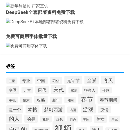
DeepSeek全套部署资料免费下载
免费可商用字体批量下载
标签
全景
冬天
元宵节
专业
中国
习俗
三星
宋代
唐代
冬季
很多人
北京
寓意
性感
春节
攻略
春节期间
技术
新年
时间
手机
游戏
梦幻西游
本帖
是一个
疫情
汤圆
的人
的是
美女
礼物
红包
组合
美国
考试
视频
自己的
诗人