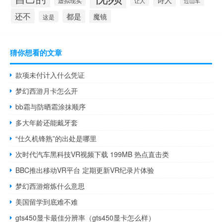
虚拟现实
让人
过山车
还不
都是
魔镜
这是
猜你想看的文章
款项未付计入什么凭证
梦幻西游月卡怎么开
bb霜与防晒霜涂抹顺序
多大年龄还能戴牙套
“仕久机锋熟”的出处是哪里
次时代汽车黑科技VR视频下载 199MB 热点直击类
BBC推出移动VR平台 定期更新VR纪录片体验
梦幻西游熔炼什么意思
美国留学到底难不难
gts450显卡最佳分辨率（gts450显卡怎么样）