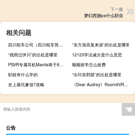
下一篇
梦幻西游ps什么职业
相关问题
四川租车公司（四川租车简介）
“东方渐高复来游”的出处是哪里
“残雨过伊川”的出处是哪里
12123学法减分是什么意思
PSVR专属耳机Mantis将于8月1日开售
顺顺留学怎么收费
职校有什么学的
“出印东郭跟”的出处是哪里
史上最坑爹游7攻略
《Dear Audrey》Room9VR视频下载 93MB 音乐MV类
☚
公告