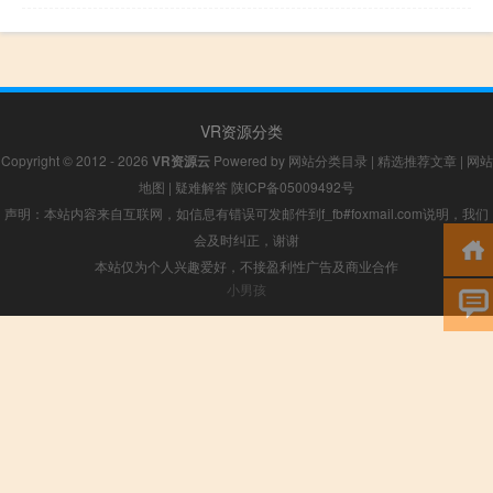
VR资源分类
Copyright © 2012 - 2026
VR资源云
Powered by
网站分类目录
|
精选推荐文章
|
网站
地图
|
疑难解答
陕ICP备05009492号
声明：本站内容来自互联网，如信息有错误可发邮件到f_fb#foxmail.com说明，我们
会及时纠正，谢谢
本站仅为个人兴趣爱好，不接盈利性广告及商业合作
小男孩