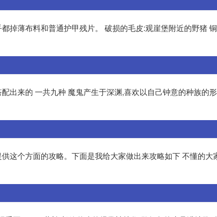
乎都掉薄布料和普通护甲残片。 破损的毛皮:观崖堡附近的野猪 铜
配出来的 一共九种 魔鬼产生于深渊,喜欢以自己钟意的种族的
大家提供这个方面的攻略。下面是我给大家做出来攻略如下 不懂的大