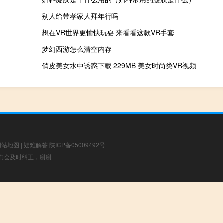
别人给带孝家人拜年行吗
想在VR世界更愉快玩耍 来看看这款VR手套
梦幻西游怎么清空内存
俏皮美女水中诱惑下载 229MB 美女时尚类VR视频
网站地图
|
疑难解答
陕ICP备05009492号
，我们会及时纠正，谢谢