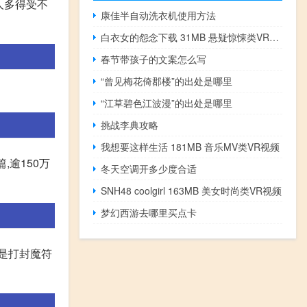
人多得受不
康佳半自动洗衣机使用方法
白衣女的怨念下载 31MB 悬疑惊悚类VR视频
春节带孩子的文案怎么写
“曾见梅花倚郡楼”的出处是哪里
“江草碧色江波漫”的出处是哪里
挑战李典攻略
我想要这样生活 181MB 音乐MV类VR视频
,逾150万
冬天空调开多少度合适
SNH48 coolgirl 163MB 美女时尚类VR视频
梦幻西游去哪里买点卡
就是打封魔符