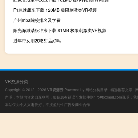
F1急速飙车下载 120MB 极限刺激类VR视频
广州mba院校排名及学费
阳光海滩踏板冲浪下载 81MB 极限刺激类VR视频
过年带女朋友吃甜品好吗
VR资源分类
Copyright © 2012 - 2026
VR资源云
Powered by
网站分类目录
|
精选推荐文章
|
声明：本站内容来自互联网，如信息有错误可发邮件到f_fb#foxmail.com说明
本站仅为个人兴趣爱好，不接盈利性广告及商业合作