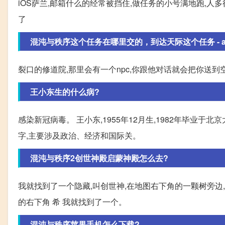
iOS萨兰,邮箱什么的经常被挡住,做任务的小号满地跑,人多
了
混沌与秩序这个任务在哪里交的，到达天际这个任务 - angel
裂口的修道院,那里会有一个npc,你跟他对话就会把你送到
王小东生的什么病?
感染新冠病毒。 王小东,1955年12月生,1982年毕业
字,主要涉及政治、经济和国际关。
混沌与秩序2创世神殿启蒙神殿怎么去?
我就找到了一个隐藏,叫创世神,在地图右下角的一颗树旁边
的右下角 希 我就找到了一个。
混沌与秩序苹果手机怎么下载?