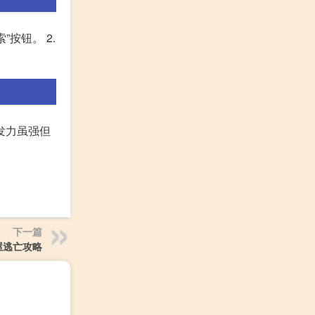
”按钮。 2.
爆发力虽强但
下一篇
屋逃亡攻略