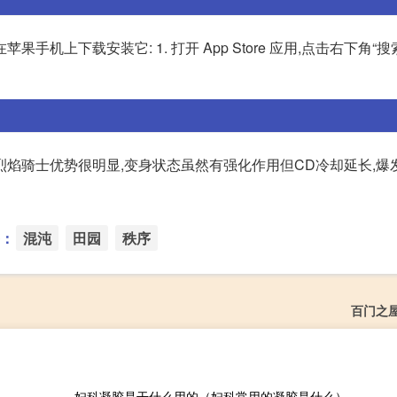
下载安装它: 1. 打开 App Store 应用,点击右下角“搜索
因为烈焰骑士优势很明显,变身状态虽然有强化作用但CD冷却延长,
：
混沌
田园
秩序
百门之
妇科凝胶是干什么用的（妇科常用的凝胶是什么）