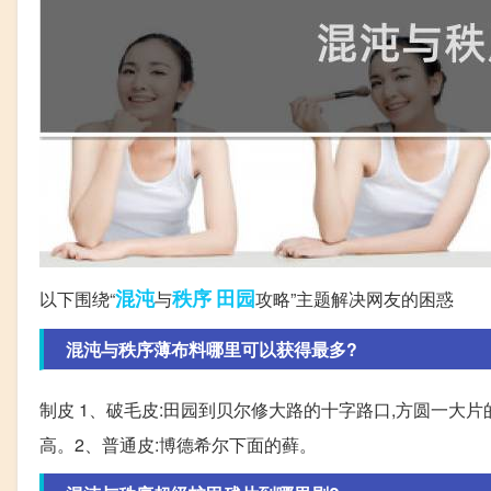
混沌
秩序
田园
以下围绕“
与
攻略”主题解决网友的困惑
混沌与秩序薄布料哪里可以获得最多?
制皮 1、破毛皮:田园到贝尔修大路的十字路口,方圆一大
高。2、普通皮:博德希尔下面的藓。