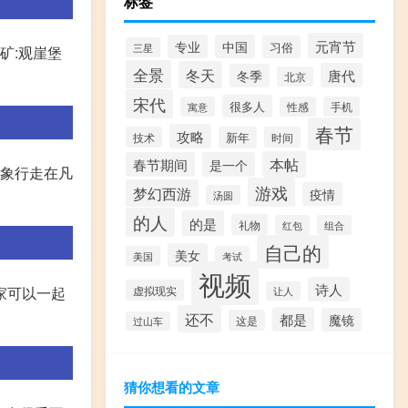
标签
元宵节
专业
中国
习俗
三星
矿:观崖堡
全景
冬天
唐代
冬季
北京
宋代
很多人
寓意
性感
手机
春节
攻略
技术
新年
时间
本帖
春节期间
是一个
形象行走在凡
游戏
梦幻西游
疫情
汤圆
的人
的是
礼物
红包
组合
自己的
美女
美国
考试
视频
诗人
家可以一起
虚拟现实
让人
还不
都是
魔镜
这是
过山车
猜你想看的文章