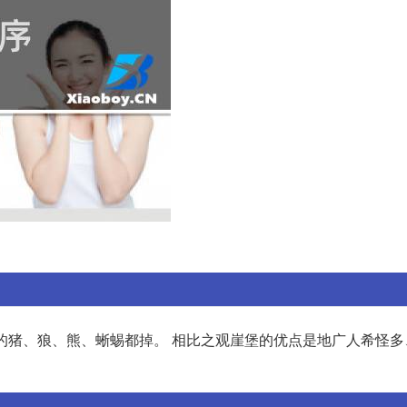
片的猪、狼、熊、蜥蜴都掉。 相比之观崖堡的优点是地广人希怪