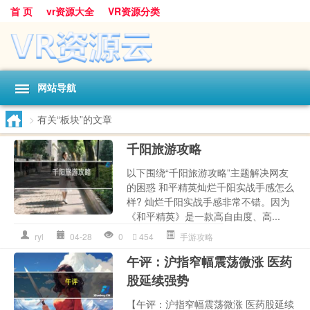
首 页
vr资源大全
VR资源分类
网站导航
>
有关“板块”的文章
千阳旅游攻略
以下围绕“千阳旅游攻略”主题解决网友
的困惑 和平精英灿烂千阳实战手感怎么
样? 灿烂千阳实战手感非常不错。因为
《和平精英》是一款高自由度、高...
ryl
04-28
0
454
手游攻略
午评：沪指窄幅震荡微涨 医药
股延续强势
【午评：沪指窄幅震荡微涨 医药股延续