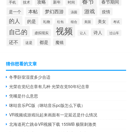
春节
攻略
春节期间
技术
新年
时间
手机
游戏
梦幻西游
本帖
是一个
疫情
汤圆
的人
的是
美女
礼物
红包
组合
美国
考试
视频
自己的
诗人
虚拟现实
让人
过山车
还不
都是
魔镜
这是
猜你想看的文章
冬季卧室湿度多少合适
光荣在党纪念章有几种 光荣在党50年纪念章
凭嘴是什么意思
咪咕音乐PC版（咪咕音乐pc版怎么下载）
VR视频或游戏玩起来画面有一定延迟是什么情况
北海道死亡跳伞VR视频下载 155MB 极限刺激类