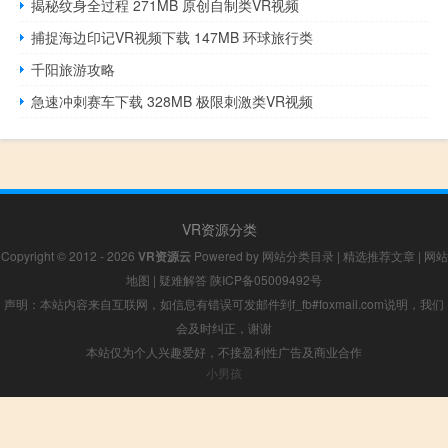
揭秘纹身全过程 271MB 原创自制类VR视频
捕捉海边印记VR视频下载 147MB 环球旅行类
千阳旅游攻略
急速冲刺赛车下载 328MB 极限刺激类VR视频
VR资源分类
Copyright © 2012 - 2026
VR资源云
Powered by
网站分类目录
|
精选推荐文章
|
网站
地图
|
疑难解答
陕ICP备05009492号
声明：本站内容来自互联网，如信息有错误可发邮件到f_fb#foxmail.com说明，我们
会及时纠正，谢谢
本站仅为个人兴趣爱好，不接盈利性广告及商业合作
小男孩