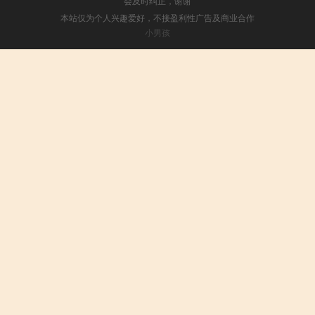
会及时纠正，谢谢
本站仅为个人兴趣爱好，不接盈利性广告及商业合作
小男孩