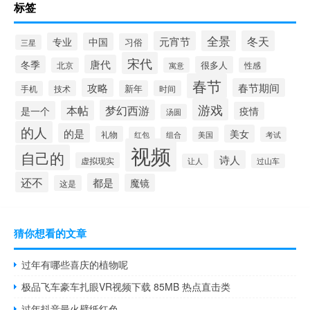
标签
全景
冬天
元宵节
专业
中国
习俗
三星
宋代
唐代
冬季
很多人
北京
寓意
性感
春节
攻略
春节期间
技术
新年
时间
手机
游戏
梦幻西游
本帖
是一个
疫情
汤圆
的人
的是
美女
礼物
红包
组合
美国
考试
视频
自己的
诗人
虚拟现实
让人
过山车
还不
都是
魔镜
这是
猜你想看的文章
过年有哪些喜庆的植物呢
极品飞车豪车扎眼VR视频下载 85MB 热点直击类
过年抖音最火壁纸红色