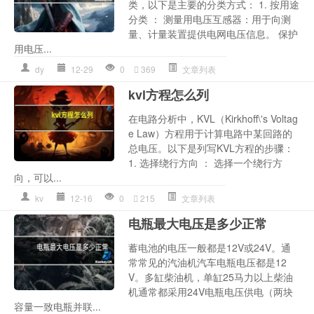
类，以下是主要的分类方式： 1. 按用途
分类 ： 测量用电压互感器：用于向测
量、计量装置提供电网电压信息。 保护
用电压...
dy
12-29
0
369
文章列表
kvl方程怎么列
在电路分析中，KVL（Kirkhoff\'s Voltag
e Law）方程用于计算电路中某回路的
总电压。以下是列写KVL方程的步骤：
1. 选择绕行方向 ： 选择一个绕行方
向，可以...
kv
12-16
0
215
文章列表
电瓶最大电压是多少正常
蓄电池的电压一般都是12V或24V。通
常常见的汽油机汽车电瓶电压都是12
V。多缸柴油机，单缸25马力以上柴油
机通常都采用24V电瓶电压供电（两块
容量一致电瓶并联...