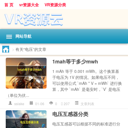
首 页
vr资源大全
VR资源分类
网站导航
>
有关“电压”的文章
1mah等于多少mwh
1 mAh 等于 0.001 mWh。这个换算基
于电压为 1V 的情况。如果电压不同，
可以使用公式 `mAh * V = mWh` 进行换
算，其中 `mAh` 是毫安时，`V` 是电压
（单位为伏...
sslake
01-06
0
207
文章列表
电压互感器分类
电压互感器可以根据不同的标准进行分