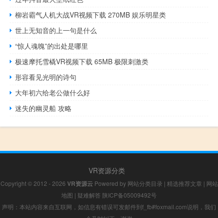
柳岩霸气人机大战VR视频下载 270MB 娱乐明星类
世上无知音的上一句是什么
“惊人魂魄”的出处是哪里
极速摩托雪橇VR视频下载 65MB 极限刺激类
形容看见光明的诗句
大年初六给老公做什么好
迷失的幽灵船 攻略
VR资源分类
Copyright © 2012 - 2026
VR资源云
Powered by
网站分类目录
|
精选推荐文章
|
网站
地图
|
疑难解答
陕ICP备05009492号
声明：本站内容来自互联网，如信息有错误可发邮件到f_fb#foxmail.com说明，我们