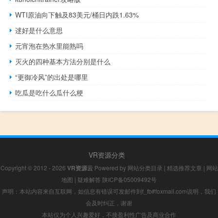
WTI原油向下触及83美元/桶日内跌1.63%
逑好是什么意思
元宵泡在热水里能熟吗
灭火的四种基本方法分别是什么
“更御冷风”的出处是哪里
吃瓜是吃什么瓜什么梗
VR资源分类
Copyright © 2012 - 2026
VR资源云
Powered by
网站分类目录
|
精选推荐文章
|
网站
地图
|
疑难解答
陕ICP备05009492号
声明：本站内容来自互联网，如信息有错误可发邮件到f_fb#foxmail.com说明，我们
会及时纠正，谢谢
本站仅为个人兴趣爱好，不接盈利性广告及商业合作