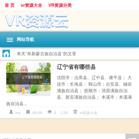
首 页
vr资源大全
VR资源分类
网站导航
>
有关“阜新蒙古族自治县”的文章
辽宁省有哪些县
沈阳市：法库县、辽中县、康平县； 大
连市：长海县； 鞍山市：台安县、岫岩
满族自治县； 抚顺市：清原满族自治
县、新宾满族自治县； 本溪市：本溪满
族自治县...
lns
08-09
0
29
vr资源大全