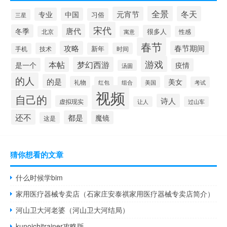
全景
冬天
元宵节
专业
中国
习俗
三星
宋代
唐代
冬季
很多人
北京
寓意
性感
春节
攻略
春节期间
技术
新年
时间
手机
游戏
梦幻西游
本帖
是一个
疫情
汤圆
的人
的是
美女
礼物
红包
组合
美国
考试
视频
自己的
诗人
虚拟现实
让人
过山车
还不
都是
魔镜
这是
猜你想看的文章
什么时候学bim
家用医疗器械专卖店（石家庄安泰祺家用医疗器械专卖店简介）
河山卫大河老婆（河山卫大河结局）
kunoichitrainer攻略版