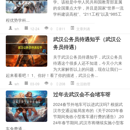
学。该校是中华人民共和国教育部直属
的全国重点大学，并且是国家“世界一流
学科建设高校”、“211工程”以及“985工
程优势学科...
wh
12-24
0
811
文章列表
武汉公务员待遇知乎（武汉公
务员待遇）
关于武汉公务员待遇知乎，武汉公务员
待遇这个很多人还不知道，今天小六来
为大家解答以上的问题，现在让我们一
起来看看吧！ 1、你好！看了你的描述，武汉公务...
wh
03-09
0
208
生活助理
过年去武汉会不会堵车呀
2024春节外地车可以进武汉吗? 根据武
汉市交通运输局发布的《关于2023年春
节期间免收小型客车通行费的通告》,20
24年春节期间,武汉市将继续实施小型客
车免费通...