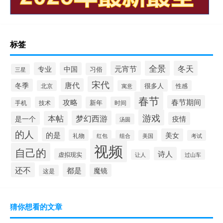
标签
全景
冬天
元宵节
专业
中国
习俗
三星
宋代
唐代
冬季
很多人
北京
寓意
性感
春节
攻略
春节期间
技术
新年
时间
手机
游戏
梦幻西游
本帖
是一个
疫情
汤圆
的人
的是
美女
礼物
红包
组合
美国
考试
视频
自己的
诗人
虚拟现实
让人
过山车
还不
都是
魔镜
这是
猜你想看的文章