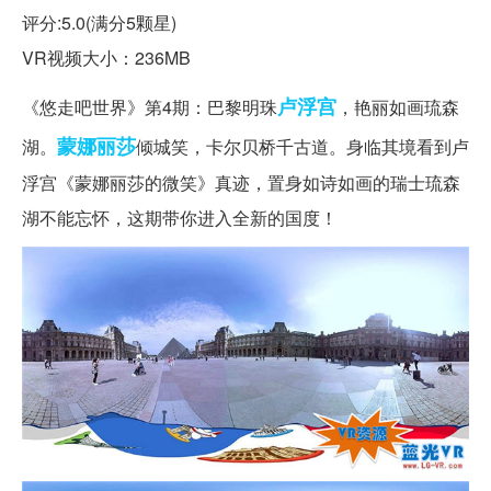
评分:5.0(满分5颗星)
VR视频大小：236MB
卢浮宫
《悠走吧世界》第4期：巴黎明珠
，艳丽如画琉森
蒙娜丽莎
湖。
倾城笑，卡尔贝桥千古道。身临其境看到卢
浮宫《蒙娜丽莎的微笑》真迹，置身如诗如画的瑞士琉森
湖不能忘怀，这期带你进入全新的国度！