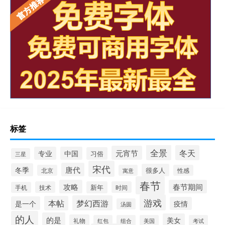
标签
全景
冬天
元宵节
专业
中国
习俗
三星
宋代
唐代
冬季
很多人
北京
寓意
性感
春节
攻略
春节期间
技术
新年
时间
手机
游戏
梦幻西游
本帖
是一个
疫情
汤圆
的人
的是
美女
礼物
红包
组合
美国
考试