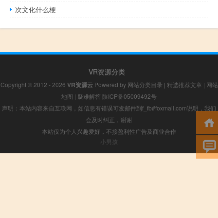
次文化什么梗
VR资源分类
Copyright © 2012 - 2026
VR资源云
Powered by
网站分类目录
|
精选推荐文章
|
网站
地图
|
疑难解答
陕ICP备05009492号
声明：本站内容来自互联网，如信息有错误可发邮件到f_fb#foxmail.com说明，我们
会及时纠正，谢谢
本站仅为个人兴趣爱好，不接盈利性广告及商业合作
小男孩