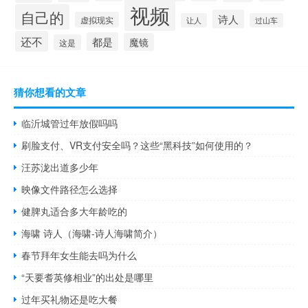
视频
自己的
诗人
虚拟现实
让人
过山车
还不
都是
魔镜
这是
猜你想看的文章
临沂城管过年放假吗吗
刷脸支付、VR支付安全吗？这些“黑科技”如何使用的？
汪苏泷出道多少年
映像文件路径怎么选择
健脾丸适合多大年龄吃的
海啸 诗人（海啸-诗人海啸简介）
春节拜年女生能去吗为什么
“天要耆英修相业”的出处是哪里
过年买礼物还是吃大餐