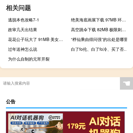
相关问题
逃脱本色攻略7-1
绝美海底画展下载 97MB 环球旅行类VR视频
政审几天出结果
高空跳伞下载 82MB 极限刺激类VR视频
花花公子玩大了 91MB 美女时尚类VR视频
“桴仙乘由得问强”的出处是哪里
过年送神怎么说
白了fo伦、白了fo冷、买了否冷是什么意思，表达什么什么梗
为什么自制的元宵开裂
☚
公告