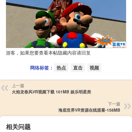
游客，如果您要查看本帖隐藏内容请
回复
网络标签：
热点
直击
视频
上一篇
火焰龙卷风VR视频下载 101MB 娱乐明星类
下一篇
海底世界VR资源在线观看-158MB
相关问题