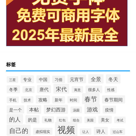
标签
全景
冬天
元宵节
专业
中国
习俗
三星
宋代
唐代
冬季
很多人
北京
寓意
性感
春节
攻略
春节期间
技术
新年
时间
手机
游戏
梦幻西游
本帖
是一个
疫情
汤圆
的人
的是
美女
礼物
红包
组合
美国
考试
视频
自己的
诗人
虚拟现实
让人
过山车