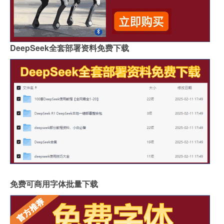
DeepSeek全套部署资料免费下载
免费可商用字体批量下载