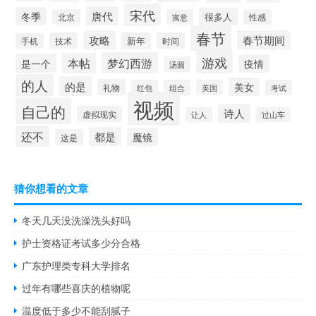
宋代
唐代
冬季
很多人
北京
寓意
性感
春节
攻略
春节期间
技术
新年
时间
手机
游戏
梦幻西游
本帖
是一个
疫情
汤圆
的人
的是
美女
礼物
红包
组合
美国
考试
视频
自己的
诗人
虚拟现实
让人
过山车
还不
都是
魔镜
这是
猜你想看的文章
冬天几天没洗澡洗头好吗
护士资格证考试多少分合格
广东护理类专科大学排名
过年有哪些喜庆的植物呢
温度低于多少不能刮腻子