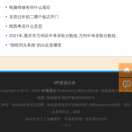
电脑维修有些什么项目
东营过年初二哪个饭店开门
闻西粤语什么意思
2021年,重庆市万州区中考录取分数线 万州中考录取分数线
“雨暗冈头客路”的出处是哪里
VR资源分类
Copyright © 2012 - 2026
VR资源云
Powered by
网站分类目录
|
精选推荐文章
|
网站
地图
|
疑难解答
陕ICP备05009492号
声明：本站内容来自互联网，如信息有错误可发邮件到f_fb#foxmail.com说明，我们
会及时纠正，谢谢
本站仅为个人兴趣爱好，不接盈利性广告及商业合作
小男孩