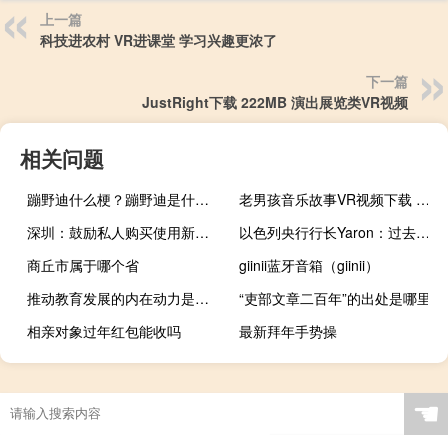
上一篇
科技进农村 VR进课堂 学习兴趣更浓了
下一篇
JustRight下载 222MB 演出展览类VR视频
相关问题
蹦野迪什么梗？蹦野迪是什么意思什么梗
老男孩音乐故事VR视频下载 272MB 音乐MV类
深圳：鼓励私人购买使用新能源汽车引导燃油车更新置换为新能源汽车
以色列央行行长Yaron：过去的经验表明以色列公共财政在军事冲突中表现出了强大的韧性
商丘市属于哪个省
giinii蓝牙音箱（giinii）
推动教育发展的内在动力是什么
“吏部文章二百年”的出处是哪里
相亲对象过年红包能收吗
最新拜年手势操
☚