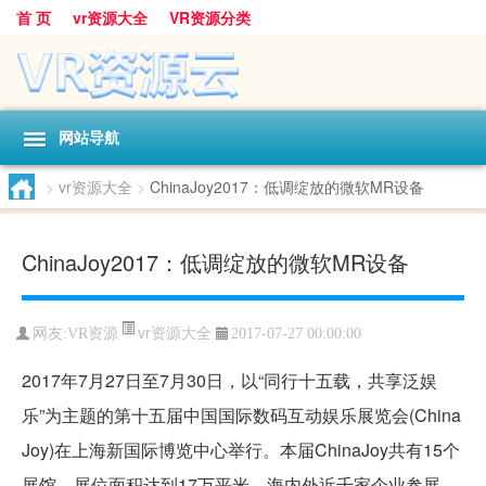
首 页
vr资源大全
VR资源分类
网站导航
>
vr资源大全
>
ChinaJoy2017：低调绽放的微软MR设备
ChinaJoy2017：低调绽放的微软MR设备
vr资源大全
网友:
VR资源
2017-07-27 00:00:00
2017年7月27日至7月30日，以“同行十五载，共享泛娱
乐”为主题的第十五届中国国际数码互动娱乐展览会(China
Joy)在上海新国际博览中心举行。本届ChinaJoy共有15个
展馆、展位面积达到17万平米，海内外近千家企业参展。