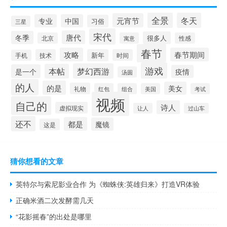
全景
冬天
元宵节
专业
中国
习俗
三星
宋代
唐代
冬季
很多人
北京
寓意
性感
春节
攻略
春节期间
技术
新年
时间
手机
游戏
梦幻西游
本帖
是一个
疫情
汤圆
的人
的是
美女
礼物
红包
组合
美国
考试
视频
自己的
诗人
虚拟现实
让人
过山车
还不
都是
魔镜
这是
猜你想看的文章
英特尔与索尼影业合作 为《蜘蛛侠:英雄归来》打造VR体验
正确米酒二次发酵需几天
“花影摇春”的出处是哪里