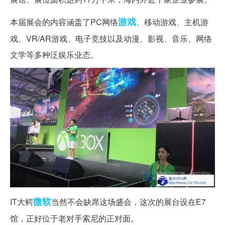
游戏
本届展会的内容涵盖了PC网络
、移动游戏、主机游
戏、VR/AR游戏、电子竞技以及动漫、影视、音乐、网络
文学等多种泛娱乐业态。
微软
IT大鳄
当然不会缺席这场盛会，这次的展台设在E7
馆，正好位于老对手索尼的正对面。