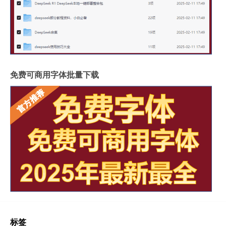
免费可商用字体批量下载
标签