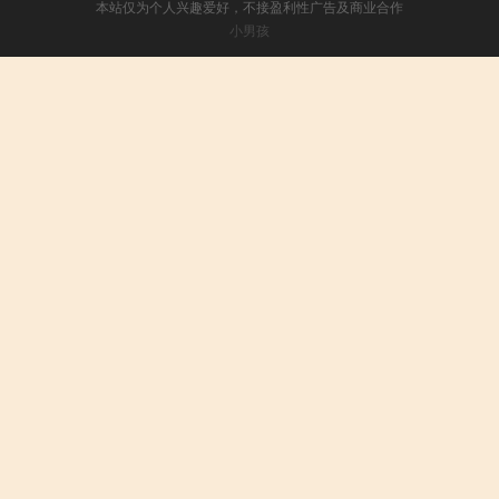
本站仅为个人兴趣爱好，不接盈利性广告及商业合作
小男孩