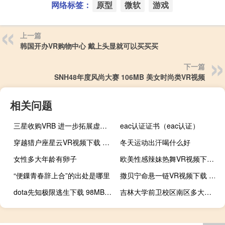
网络标签：
原型
微软
游戏
上一篇
韩国开办VR购物中心 戴上头显就可以买买买
下一篇
SNH48年度风尚大赛 106MB 美女时尚类VR视频
相关问题
三星收购VRB 进一步拓展虚拟现实生态
eac认证证书（eac认证）
穿越猎户座星云VR视频下载 232MB 虚拟科幻类
冬天运动出汗喝什么好
女性多大年龄有卵子
欧美性感辣妹热舞VR视频下载 34MB 美女时尚类
“便鏁青春辞上合”的出处是哪里
撒贝宁命悬一链VR视频下载 140MB 娱乐明星类
dota先知极限逃生下载 98MB 游戏动漫类VR视频
吉林大学前卫校区南区多大（吉林大学前卫校区好）