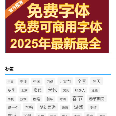
标签
全景
冬天
元宵节
专业
中国
习俗
三星
宋代
唐代
冬季
很多人
北京
寓意
性感
春节
攻略
春节期间
技术
新年
时间
手机
游戏
梦幻西游
本帖
是一个
疫情
汤圆
的人
的是
美女
礼物
红包
组合
美国
考试