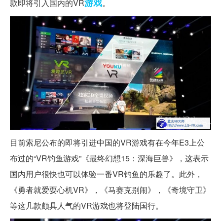
游戏
款即将引入国内的VR
。
目前索尼公布的即将引进中国的VR游戏有在今年E3上公
布过的“VR钓鱼游戏”《最终幻想15：深海巨兽》，这表示
国内用户很快也可以体验一番VR钓鱼的乐趣了。此外，
《勇者就爱耍心机VR》，《马赛克别闹》，《奇境守卫》
等这几款颇具人气的VR游戏也将登陆国行。