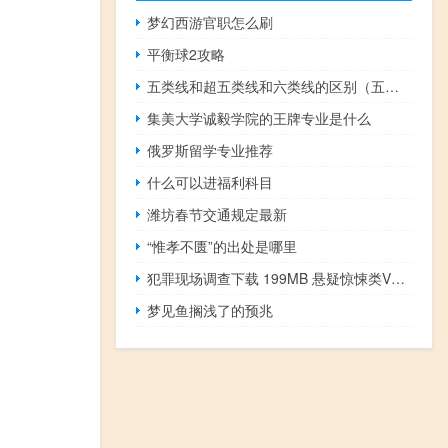
梦幻西游官职怎么刷
平衡球2攻略
五类线和超五类线和六类线的区别（五类线和超五类线的区别）
集美大学诚毅学院的王牌专业是什么
俄罗斯留学专业推荐
什么可以进福利科目
潍坊春节交通规定最新
“惟孝不匮”的出处是哪里
犯罪现场调查下载 199MB 悬疑惊悚类VR视频
梦见鱼搁浅了的预兆