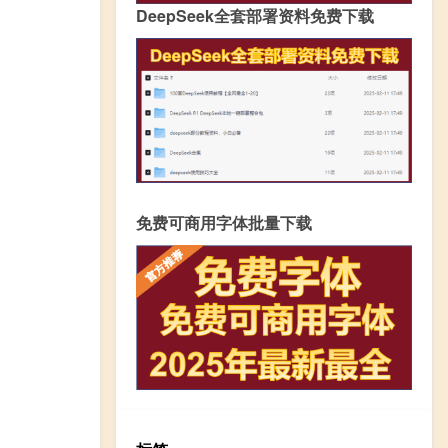
DeepSeek全套部署资料免费下载
免费可商用字体批量下载