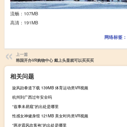
流畅：107MB
高清：191MB
网络标签：
上一篇
韩国开办VR购物中心 戴上头显就可以买买买
相关问题
旋风跆拳道下载 139MB 体育运动类VR视频
杭州到广西过年安全吗
“兹事未易窥”的出处是哪里
性感女神健身馆 121MB 美女时尚类VR视频
“两岁霜风吹客袍”的出处是哪里