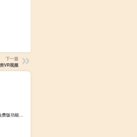
下一篇
尚类VR视频
OBS点歌插件 V1.0 最新免费版（OBS点歌插件 V1.0 最新免费版功能简介）