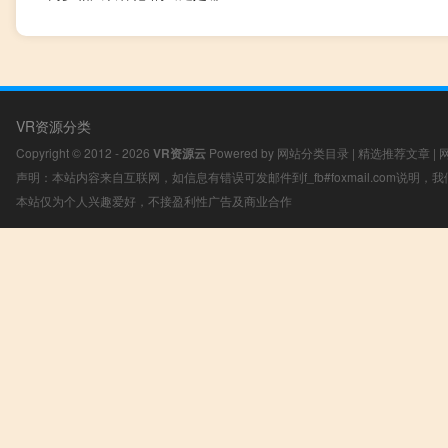
VR资源分类
Copyright © 2012 - 2026
VR资源云
Powered by
网站分类目录
|
精选推荐文章
|
声明：本站内容来自互联网，如信息有错误可发邮件到f_fb#foxmail.com说明
本站仅为个人兴趣爱好，不接盈利性广告及商业合作