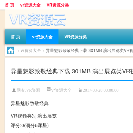
首 页
vr资源大全
VR资源分类
首 页
vr资源大全
VR资源分类
>
vr资源大全
>
异星魅影致敬经典下载 301MB 演出展览类VR
异星魅影致敬经典下载 301MB 演出展览类VR
vr资源大全
网友:
VR资源
2017-03-28 00:00:00
异星魅影致敬经典
VR视频类别:演出展览
评分:0(满分5颗星)