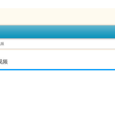
视频
视频