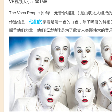
VR视频大小：301MB
The Voca People (中译：元音合唱团。) 是由犹太人
他们的
传递信息，
穿着是清一色的白色，除了嘴唇的鲜艳
赐予他们力量，他们抵达地球是为了欣赏人类那伟大的音