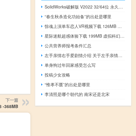
SolidWorks破解版 V2022 32/64位 永久激活版（SolidWorks破解版 V2022 32/64位 永久激活版功能简介）
“春生秋杀造化功始备”的出处是哪里
惊魂上演单车恋人VR视频下载 126MB 娱乐明星类
星际迷航超感体验下载 199MB 虚拟科幻类VR视频
公共营养师报考条件汇总
左手亲情右手爱剧情介绍 关于左手亲情右手爱剧情介绍的介绍
单身狗过年回家感受怎么写
投稿少女攻略
“惟孝不匮”的出处是哪里
李清照是哪个朝代的 南宋还是北宋
下一篇
 -368MB