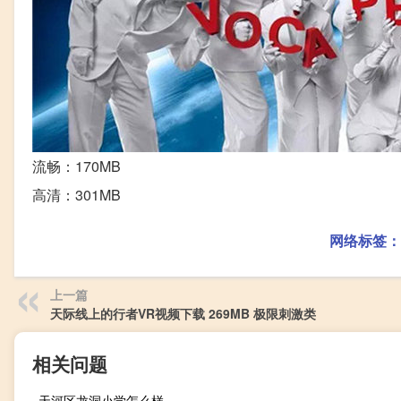
流畅：170MB
高清：301MB
网络标签：
上一篇
天际线上的行者VR视频下载 269MB 极限刺激类
相关问题
天河区龙洞小学怎么样