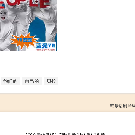
他们的
自己的
贝拉
韩寒话剧1988
360全景炫舞MV 178MB 音乐MV类VR视频