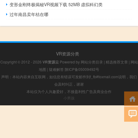
变形金刚终极揭秘VR视频下载 52MB 虚拟科幻类
过年南昌卖年桔在哪
VR资源分类
Copyright © 2012 - 2026
VR资源云
Powered by
网站分类目录
|
精选推荐文章
|
网站
地图
|
疑难解答
陕ICP备05009492号
声明：本站内容来自互联网，如信息有错误可发邮件到f_fb#foxmail.com说明，我们
会及时纠正，谢谢
本站仅为个人兴趣爱好，不接盈利性广告及商业合作
小男孩