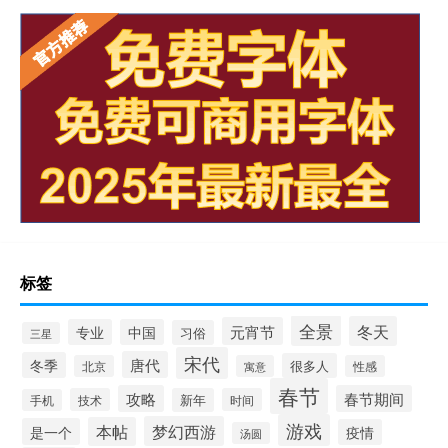
标签
全景
冬天
元宵节
专业
中国
习俗
三星
宋代
唐代
冬季
很多人
北京
寓意
性感
春节
攻略
春节期间
技术
新年
时间
手机
游戏
梦幻西游
本帖
是一个
疫情
汤圆