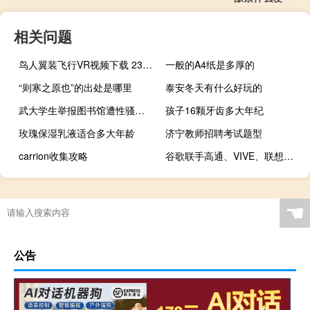
相关问题
鸟人翼装飞行VR视频下载 238MB 类
一般的A4纸是多厚的
“则寒之原也”的出处是哪里
泰安冬天有什么好玩的
武大学生举报图书馆遭性骚扰武汉警方：已出警处理 到底什么情况呢
孩子16颗牙齿多大年纪
玫瑰保湿乳液适合多大年龄
济宁教师招聘考试题型
carrion收集攻略
谷歌联手高通、VIVE、联想发布Daydream VR一体机
☚
公告