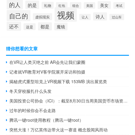
的人
的是
美女
礼物
红包
组合
美国
考试
视频
自己的
诗人
虚拟现实
让人
过山车
还不
都是
魔镜
这是
猜你想看的文章
在VR让人类灭绝之前 AR会先让我们蒙圈
记者就VR教育对V客学院展开采访和拍摄
揭秘虎式重型坦克上VR视频下载 153MB 演出展览类
冬天穿校服扎什么头发
美国投资公司协会（ICI）：截至8月30日当周美国货币市场资产规模达到创纪录的5.58万亿美元
过年的时候你会不会走路
腾讯一键root使用教程（腾讯一键root）
突然大涨！万亿英伟达带火这一赛道 概念股闻风而动