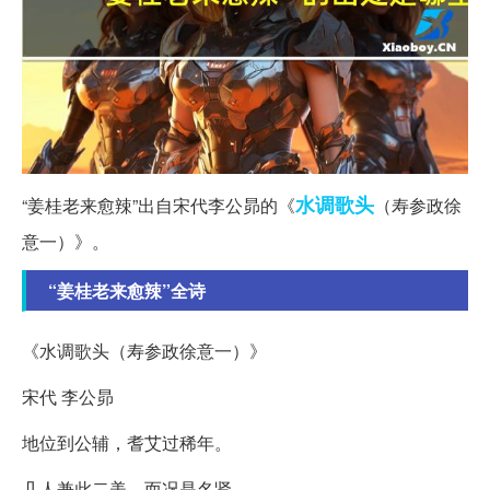
水调歌头
“姜桂老来愈辣”出自宋代李公昴的《
（寿参政徐
意一）》。
“姜桂老来愈辣”全诗
《水调歌头（寿参政徐意一）》
宋代 李公昴
地位到公辅，耆艾过稀年。
几人兼此二美，而况是名贤。