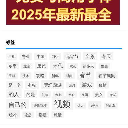
标签
全景
冬天
元宵节
专业
中国
习俗
三星
宋代
唐代
冬季
很多人
北京
寓意
性感
春节
攻略
春节期间
技术
新年
时间
手机
游戏
梦幻西游
本帖
是一个
疫情
汤圆
的人
的是
美女
礼物
红包
组合
美国
考试
视频
自己的
诗人
虚拟现实
让人
过山车
还不
都是
魔镜
这是