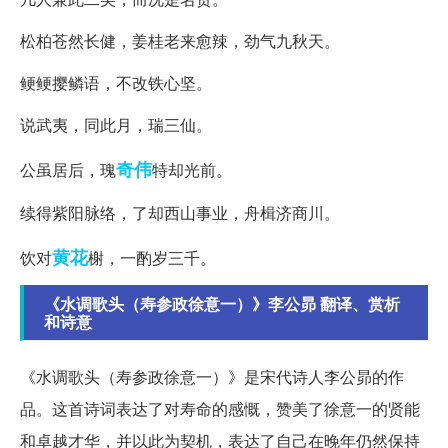
松柏苍然长健，姜桂老来愈辣，劲气九秋天。
鲠鲠撄鳞语，不改铁心坚。
说武夷，同此月，瑞三仙。
奇伟
公虽居后，瑰
特却光前。
续得紫阳脉络，了却西山事业，舟楫济商川。
黄花
饮对
榭，一酌岁三千。
《水调歌头（寿参政徐意一）》李公昴 翻译、赏析
和诗意
《水调歌头（寿参政徐意一）》是宋代诗人李公昴的作
品。这首诗词表达了对寿命的感慨，赞美了徐意一的贤能
和卓越才华，并以此为契机，表达了自己在晚年仍然保持