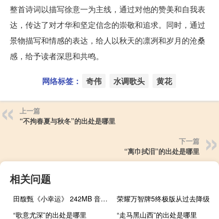
整首诗词以描写徐意一为主线，通过对他的赞美和自我表
达，传达了对才华和坚定信念的崇敬和追求。同时，通过
景物描写和情感的表达，给人以秋天的凛冽和岁月的沧桑
感，给予读者深思和共鸣。
网络标签：
奇伟
水调歌头
黄花
上一篇
“不拘春夏与秋冬”的出处是哪里
下一篇
“离巾拭泪”的出处是哪里
相关问题
田馥甄《小幸运》 242MB 音乐MV类VR视频
荣耀万智牌5终极版从过去降级
“歌意尤深”的出处是哪里
“走马黑山西”的出处是哪里