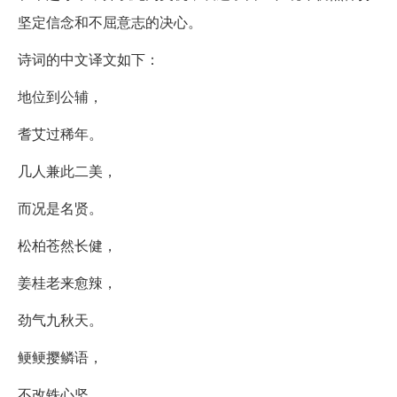
坚定信念和不屈意志的决心。
诗词的中文译文如下：
地位到公辅，
耆艾过稀年。
几人兼此二美，
而况是名贤。
松柏苍然长健，
姜桂老来愈辣，
劲气九秋天。
鲠鲠撄鳞语，
不改铁心坚。