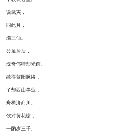
说武夷，
同此月，
瑞三仙。
公虽居后，
瑰奇伟特却光前。
续得紫阳脉络，
了却西山事业，
舟楫济商川。
饮对黄花榭，
一酌岁三千。