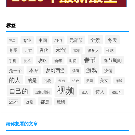
标签
全景
冬天
元宵节
专业
中国
习俗
三星
宋代
唐代
冬季
很多人
北京
寓意
性感
春节
攻略
春节期间
技术
新年
时间
手机
游戏
梦幻西游
本帖
是一个
疫情
汤圆
的人
的是
美女
礼物
红包
组合
美国
考试
视频
自己的
诗人
虚拟现实
让人
过山车
还不
都是
魔镜
这是
猜你想看的文章