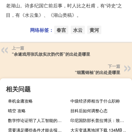
老湖山。诗多纪国亡前后事，时人比之杜甫，有“诗史”之
目，有《水云集》、《湖山类稿》。
网络标签：
春宫
水云
黄河
上一篇
“余遂戏用张氏故实次韵代答”的出处是哪里
下一篇
“细熏锦袖”的出处是哪里
相关问题
单机金庸攻略
中级经济师相当于什么职称
晴空 攻略
挂科后如何调整心态
数学悖论证明了人工智能的局限性
印尼国防部长普拉博沃：致力于在巴勒斯坦设立印度尼西亚大使馆
需要满足哪些条件才能去报名专业硕士
大灾变逃离地球下载 134MB 虚拟科幻类VR视频