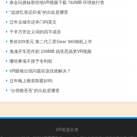
泰会玩撩妹那些地VR视频下载 762MB 环球旅行类
“远游忆母还归省”的出处是哪里
过年去城市还串门吗英文
千辛万苦近义词的四字成语
售价229美元 第二代三星Gear 360相机上市
鬼魂开车恶作剧 239MB 搞笑恶搞类VR视频
哪些事项不授予专利权
VR眼镜出现问题应该找谁解决？
过年晚上睡觉取暖好吗
“台馆晓苍苍”的出处是哪里
VR资源分类