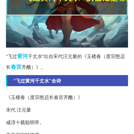
黄河
“飞过
千丈水”出自宋代汪元量的《玉楼春（度宗愍忌
春宫
长
齐醮）》。
“飞过黄河千丈水”全诗
《玉楼春（度宗愍忌长春宫齐醮）》
宋代 汪元量
咸淳十载聪明帝。