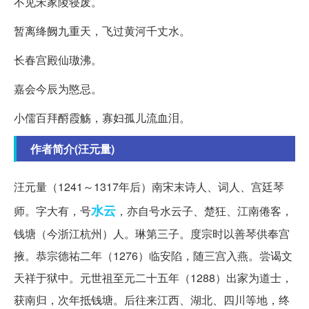
不见宋家陵寝废。
暂离绛阙九重天，飞过黄河千丈水。
长春宫殿仙璈沸。
嘉会今辰为愍忌。
小儒百拜酹霞觞，寡妇孤儿流血泪。
作者简介(汪元量)
汪元量（1241～1317年后）南宋末诗人、词人、宫廷琴
水云
师。字大有，号
，亦自号水云子、楚狂、江南倦客，
钱塘（今浙江杭州）人。琳第三子。度宗时以善琴供奉宫
掖。恭宗德祐二年（1276）临安陷，随三宫入燕。尝谒文
天祥于狱中。元世祖至元二十五年（1288）出家为道士，
获南归，次年抵钱塘。后往来江西、湖北、四川等地，终