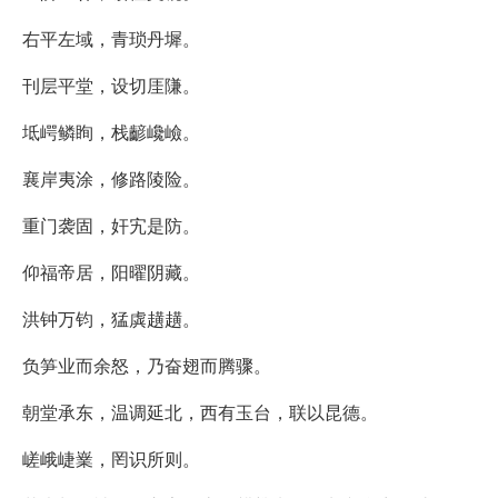
右平左域，青琐丹墀。
刊层平堂，设切厓隒。
坻崿鳞眴，栈齴巉嶮。
襄岸夷涂，修路陵险。
重门袭固，奸宄是防。
仰福帝居，阳曜阴藏。
洪钟万钧，猛虡趪趪。
负笋业而余怒，乃奋翅而腾骤。
朝堂承东，温调延北，西有玉台，联以昆德。
嵯峨崨嶪，罔识所则。