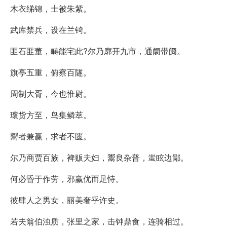
木衣绨锦，士被朱紫。
武库禁兵，设在兰锜。
匪石匪董，畴能宅此?尔乃廓开九市，通阛带阓。
旗亭五重，俯察百隧。
周制大胥，今也惟尉。
瓌货方至，鸟集鳞萃。
鬻者兼赢，求者不匮。
尔乃商贾百族，裨贩夫妇，鬻良杂普，蚩眩边鄙。
何必昏于作劳，邪赢优而足恃。
彼肆人之男女，丽美奢乎许史。
若夫翁伯浊质，张里之家，击钟鼎食，连骑相过。