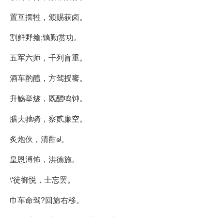
置互摆牲，颁赐获卤。
割鲜野飨;镐勤赏功。
五军六师，千列盲重。
酒车酌醴，方驾授饔。
升觞举燧，既釂鸣钟。
膳夫驰骑，察贰廉空。
炙炮伙，清酤ᖙ。
皇恩溥怖，洪德施。
\'徒御悦，士忘罢。
巾车命驾?回旆右移。