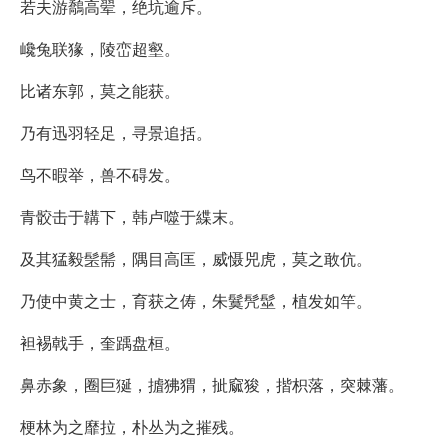
若夫游鷮高翚，绝坑逾斥。
巉兔联猭，陵峦超壑。
比诸东郭，莫之能获。
乃有迅羽轻足，寻景追括。
鸟不暇举，兽不碍发。
青骹击于韝下，韩卢噬于緤末。
及其猛毅髬髵，隅目高匡，威慑兕虎，莫之敢伉。
乃使中黄之士，育获之俦，朱鬕髠髽，植发如竿。
袒裼戟手，奎踽盘桓。
鼻赤象，圈巨狿，摣狒猬，㧗窳狻，揩枳落，突棘藩。
梗林为之靡拉，朴丛为之摧残。