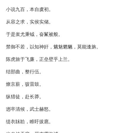
小说九百，本自虞初。
从容之求，实侯实储。
于是蚩尤秉钺，奋鬣被般。
禁御不若，以知神奸，魑魅魍魉，莫能逢旃。
陈虎旅于飞廉，正垒壁乎上兰。
结部曲，整行伍。
燎京薪，骇雷鼓。
纵猎徒，赴长莽。
迾卒清候，武士赫怒。
缇衣韎韐，睢盱拔扈。