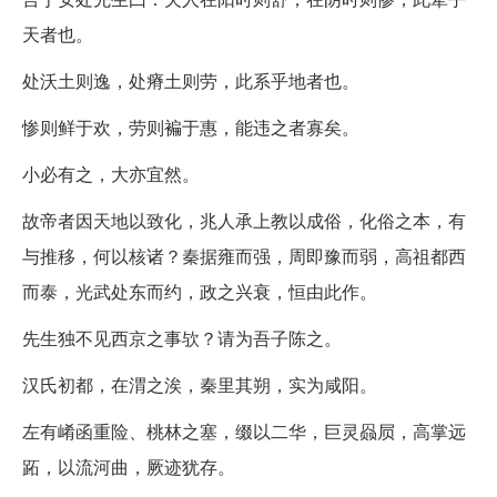
天者也。
处沃土则逸，处瘠土则劳，此系乎地者也。
惨则鲜于欢，劳则褊于惠，能违之者寡矣。
小必有之，大亦宜然。
故帝者因天地以致化，兆人承上教以成俗，化俗之本，有
与推移，何以核诸？秦据雍而强，周即豫而弱，高祖都西
而泰，光武处东而约，政之兴衰，恒由此作。
先生独不见西京之事欤？请为吾子陈之。
汉氏初都，在渭之涘，秦里其朔，实为咸阳。
左有崤函重险、桃林之塞，缀以二华，巨灵赑屃，高掌远
跖，以流河曲，厥迹犹存。