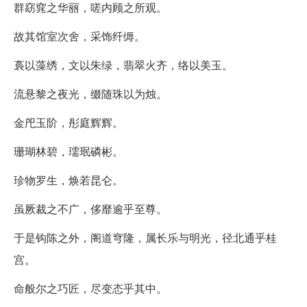
群窈窕之华丽，嗟内顾之所观。
故其馆室次舍，采饰纤缛。
裛以藻绣，文以朱绿，翡翠火齐，络以美玉。
流悬黎之夜光，缀随珠以为烛。
金戺玉阶，彤庭辉辉。
珊瑚林碧，瓀珉磷彬。
珍物罗生，焕若昆仑。
虽厥裁之不广，侈靡逾乎至尊。
于是钩陈之外，阁道穹隆，属长乐与明光，径北通乎桂
宫。
命般尔之巧匠，尽变态乎其中。