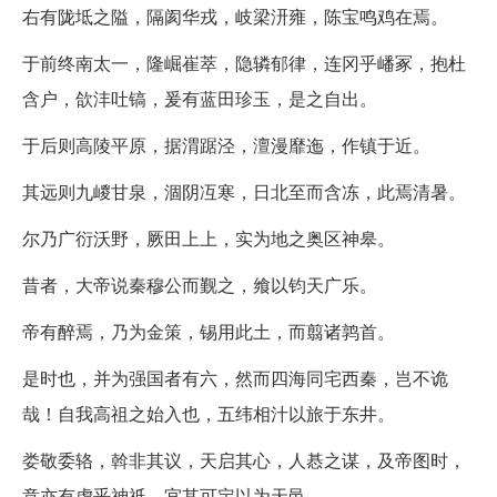
右有陇坻之隘，隔阂华戎，岐梁汧雍，陈宝鸣鸡在焉。
于前终南太一，隆崛崔萃，隐辚郁律，连冈乎嶓冢，抱杜
含户，欱沣吐镐，爰有蓝田珍玉，是之自出。
于后则高陵平原，据渭踞泾，澶漫靡迤，作镇于近。
其远则九嵕甘泉，涸阴冱寒，日北至而含冻，此焉清暑。
尔乃广衍沃野，厥田上上，实为地之奥区神皋。
昔者，大帝说秦穆公而觐之，飨以钧天广乐。
帝有醉焉，乃为金策，锡用此土，而翦诸鹑首。
是时也，并为强国者有六，然而四海同宅西秦，岂不诡
哉！自我高祖之始入也，五纬相汁以旅于东井。
娄敬委辂，斡非其议，天启其心，人惎之谋，及帝图时，
意亦有虑乎神祇，宜其可定以为天邑。