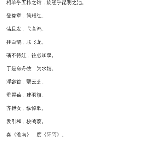
相羊乎五柞之馆，旋憩乎昆明之池。
登豫章，简矰红。
蒲且发，弋高鸿。
挂白鹊，联飞龙。
磻不待絓，往必加双。
于是命舟牧，为水嬉。
浮鷁首，翳云芝。
垂翟葆，建羽旗。
齐枻女，纵悼歌。
发引和，校鸣葭。
奏《淮南》，度《阳阿》。