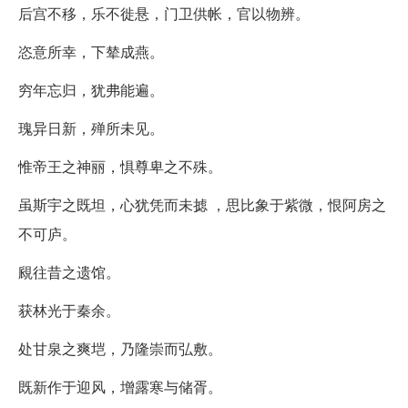
后宫不移，乐不徙悬，门卫供帐，官以物辨。
恣意所幸，下辇成燕。
穷年忘归，犹弗能遍。
瑰异日新，殚所未见。
惟帝王之神丽，惧尊卑之不殊。
虽斯宇之既坦，心犹凭而未摅 ，思比象于紫微，恨阿房之
不可庐。
覛往昔之遗馆。
获林光于秦余。
处甘泉之爽垲，乃隆崇而弘敷。
既新作于迎风，增露寒与储胥。