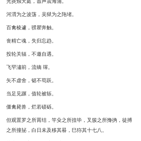
光炎烛天庭，嚣声震海浦。
河渭为之波荡，吴狱为之陁堵。
百禽棱遽，骙瞿奔触。
丧精亡魂，失归忘趋。
投轮关辐，不邀自遇。
飞罕潚箾，流镝 㩧。
矢不虚舍，铤不苟跃。
当足见蹍，值轮被轹。
僵禽毙兽，烂若碛砾。
但观置罗之所罥结，竿殳之所揘毕，叉簇之所搀捔，徒搏
之所撞㧙，白日未及移其晷，巳狝其十七八。