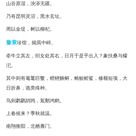
山谷原湿，泱漭无疆。
乃有昆明灵沼，黑水玄址。
周以金堤，树以柳杞。
豫章
珍馆，揭焉中峙。
牵牛立其左，织女处其右，日月于是乎出入？象扶桑与檬
汜。
其中则有鼋鼍巨鳖，鳣鲤鱮鲖，鲔鲵鲿鲨，修额短项，大
日折鼻，诡类殊种。
鸟则鹔鹴鸹鸨，鴐鹅鸿鹤。
上春候来？季秋就温。
南翔衡阳，北栖雁门。