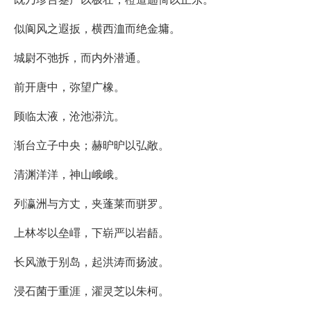
似阆风之遐扳，横西洫而绝金墉。
城尉不弛拆，而内外潜通。
前开唐中，弥望广橡。
顾临太液，沧池漭沆。
渐台立子中央；赫昈昈以弘敞。
清渊洋洋，神山峨峨。
列瀛洲与方丈，夹蓬莱而骈罗。
上林岑以垒嶵，下崭严以岩龉。
长风激于别岛，起洪涛而扬波。
浸石菌于重涯，濯灵芝以朱柯。