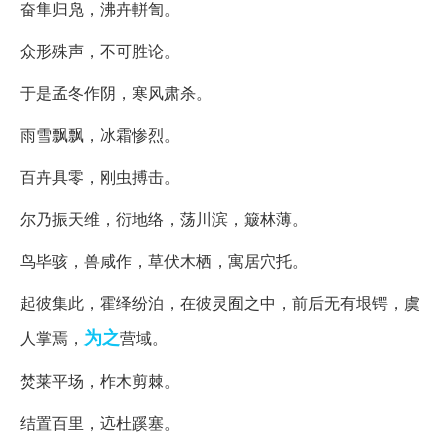
奋隼归凫，沸卉軿訇。
众形殊声，不可胜论。
于是孟冬作阴，寒风肃杀。
雨雪飘飘，冰霜惨烈。
百卉具零，刚虫搏击。
尔乃振天维，衍地络，荡川滨，簸林薄。
鸟毕骇，兽咸作，草伏木栖，寓居穴托。
起彼集此，霍绎纷泊，在彼灵囿之中，前后无有垠锷，虞
为之
人掌焉，
营域。
焚莱平场，柞木剪棘。
结置百里，迒杜蹊塞。