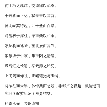
何工巧之瑰玮，交绮豁以疏寮。
干云雾而上达，状亭亭以苕苕。
神明崛其特起，井干叠而百增。
跱游极于浮柱，结重栾以相承。
累层构而遂隮，望北辰而高兴。
消氛埃于中宸，集重阳之清澄。
瞰宛虹之长鬐，察云师之所凭。
上飞闼而仰眺，正睹瑶光与玉绳。
将乍往而未半，休悼栗而怂兢，非都卢之轻趫，孰能超而
究升？驭娑骀荡？焘弄桔桀。
枍诣承光，睽瓜庨豁。