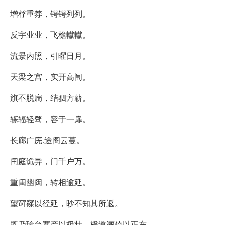
增桴重棼，锷锷列列。
反宇业业，飞檐䡾䡾。
流景内照，引曜日月。
天梁之宫，实开高闱。
旗不脱扃，结驷方蕲。
轹辐轻骛，容于一扉。
长廊广庑.途阁云蔓。
闬庭诡异，门千户万。
重闺幽闼，转相逾延。
望䆗窱以径延，眇不知其所返。
既乃珍台蹇产以极壮，橙道逦倚以正东。