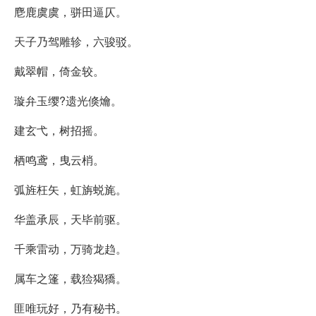
麀鹿虞虞，骈田逼仄。
天子乃驾雕轸，六骏驳。
戴翠帽，倚金较。
璇弁玉缨?遗光倏爚。
建玄弋，树招摇。
栖鸣鸢，曳云梢。
弧旌枉矢，虹旃蜕旄。
华盖承辰，天毕前驱。
千乘雷动，万骑龙趋。
属车之篷，载猃猲獢。
匪唯玩好，乃有秘书。