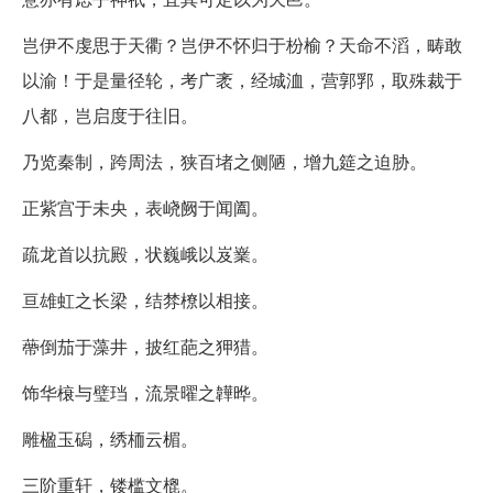
岂伊不虔思于天衢？岂伊不怀归于枌榆？天命不滔，畴敢
以渝！于是量径轮，考广袤，经城洫，营郭郛，取殊裁于
八都，岂启度于往旧。
乃览秦制，跨周法，狭百堵之侧陋，增九筵之迫胁。
正紫宫于未央，表峣阙于闻阖。
疏龙首以抗殿，状巍峨以岌嶪。
亘雄虹之长梁，结棼橑以相接。
蔕倒茄于藻井，披红葩之狎猎。
饰华榱与璧珰，流景曜之韡晔。
雕楹玉磶，绣栭云楣。
三阶重轩，镂槛文㮰。