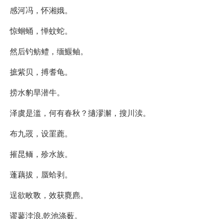
感河冯，怀湘娥。
惊蛔蛹，惮蚊蛇。
然后钓鲂鳢，缅鰋鲉。
摭紫贝，搏耆龟。
捞水豹旱潜牛。
泽虞是滥，何有春秋？擿漻澥，搜川渎。
布九罭，设罣蔍。
摧昆鲕，殄水族。
蓬藕拔，蜃蛤剥。
逞欲畋斁，效获麑麃。
谬蓼浡浪,乾池涤薮。