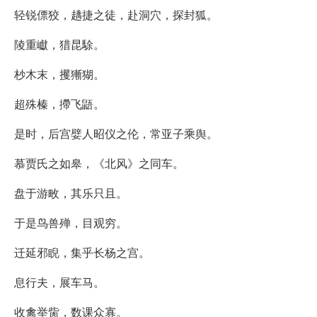
轻锐僄狡，趫捷之徒，赴洞穴，探封狐。
陵重巘，猎昆駼。
杪木末，攫獑猢。
超殊榛，摕飞鼯。
是时，后宫嬖人昭仪之伦，常亚子乘舆。
慕贾氏之如皋，《北风》之同车。
盘于游畋，其乐只且。
于是鸟兽殚，目观穷。
迁延邪睨，集乎长杨之宫。
息行夫，展车马。
收禽举胔，数课众寡。