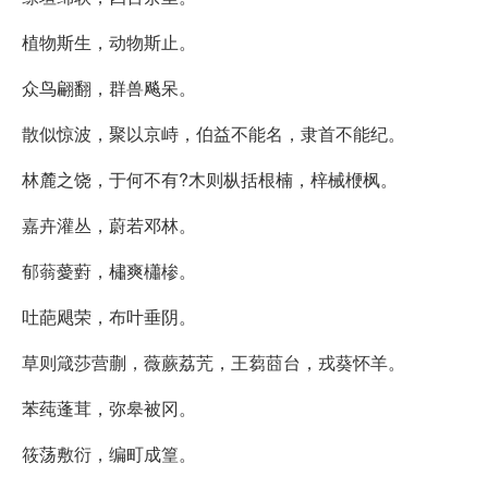
植物斯生，动物斯止。
众鸟翩翻，群兽飚呆。
散似惊波，聚以京峙，伯益不能名，隶首不能纪。
林麓之饶，于何不有?木则枞括根楠，梓械楩枫。
嘉卉灌丛，蔚若邓林。
郁蓊薆薱，橚爽櫹椮。
吐葩飓荣，布叶垂阴。
草则箴莎营蒯，薇蕨荔苀，王蒭莔台，戎葵怀羊。
苯莼蓬茸，弥皋被冈。
筱荡敷衍，编町成篁。