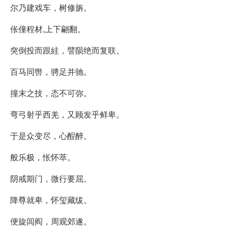
尔乃建戏车，树修旃。
伥僮程材,上下翩翻。
突倒投而跟絓，譬陨绝而复联。
百马同辔，骋足并驰。
撞末之技，态不可弥。
弯弓射乎西羌，又顾发乎鲜卑。
于是众变尽，心酲醉。
般乐极，怅怀萃。
阴戒期门，微行要屈。
降尊就卑，怀玺藏绂。
便旋闾阎，周观郊遂。