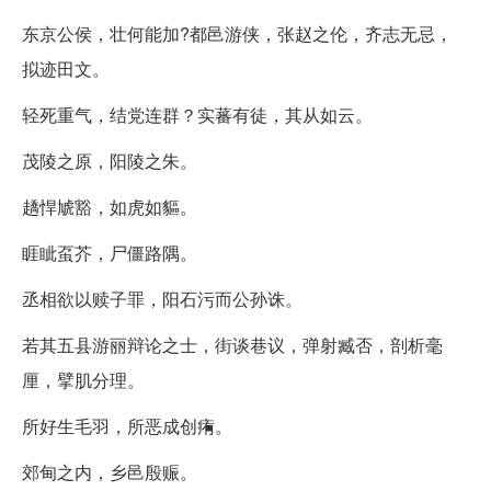
东京公侯，壮何能加?都邑游侠，张赵之伦，齐志无忌，
拟迹田文。
轻死重气，结党连群？实蕃有徒，其从如云。
茂陵之原，阳陵之朱。
趫悍虓豁，如虎如貙。
睚眦虿芥，尸僵路隅。
丞相欲以赎子罪，阳石污而公孙诛。
若其五县游丽辩论之士，街谈巷议，弹射臧否，剖析毫
厘，擘肌分理。
所好生毛羽，所恶成创痏。
郊甸之内，乡邑殷赈。