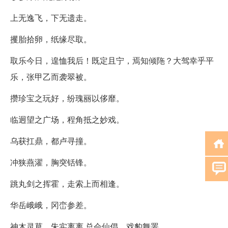
上无逸飞，下无遗走。
攫胎拾卵，纸缘尽取。
取乐今日，遑恤我后！既定且宁，焉知倾陁？大驾幸乎平
乐，张甲乙而袭翠被。
攒珍宝之玩好，纷瑰丽以侈靡。
临迥望之广场，程角抵之妙戏。
乌获扛鼎，都卢寻撞。
冲狭燕濯，胸突铦锋。
跳丸剑之挥霍，走索上而相逢。
华岳峨峨，冈峦参差。
神木灵草，朱实离离.总会仙倡，戏豹舞罴。