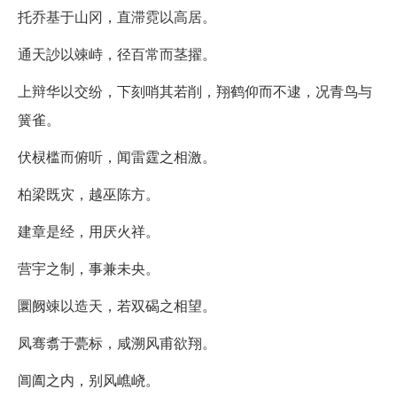
托乔基于山冈，直滞霓以高居。
通天訬以竦峙，径百常而茎擢。
上辩华以交纷，下刻哨其若削，翔鹤仰而不逮，况青鸟与
簧雀。
伏棂槛而俯听，闻雷霆之相激。
柏梁既灾，越巫陈方。
建章是经，用厌火祥。
营宇之制，事兼未央。
圜阙竦以造天，若双碣之相望。
凤骞翥于甍标，咸溯风甫欲翔。
阊阖之内，别风嶕峣。