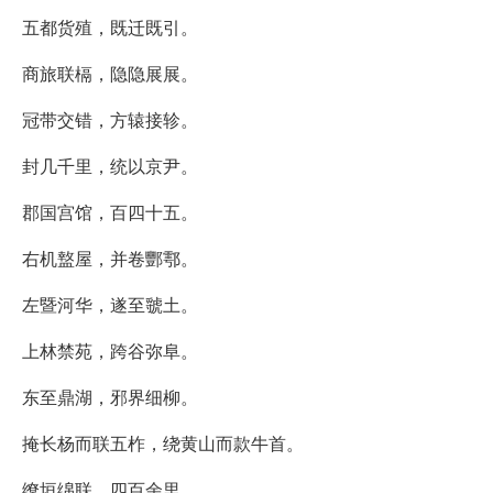
五都货殖，既迁既引。
商旅联槅，隐隐展展。
冠带交错，方辕接轸。
封几千里，统以京尹。
郡国宫馆，百四十五。
右机盩屋，并卷酆鄠。
左暨河华，遂至虢土。
上林禁苑，跨谷弥阜。
东至鼎湖，邪界细柳。
掩长杨而联五柞，绕黄山而款牛首。
缭垣绵联，四百余里。