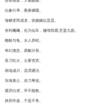
怪兽陆梁，大雀踆踆。
白象行孕，垂鼻磷囷。
海鳞变而成龙，状婉婉以昷昷。
舍利飏飏，化为仙车，骊驾四鹿,芝盖九葩。
蟾蜍与龟，水人弄蛇。
奇幻倏忽，易貌分形。
吞刀吐火，云雾杏冥。
画地成川，流渭通泾。
东海黄公，赤刀粤祝。
冀厌白虎，卒不能救。
挟邪作蛊，于是不售。