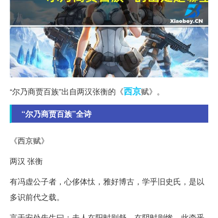
西京
“尔乃商贾百族”出自两汉张衡的《
赋》。
“尔乃商贾百族”全诗
《西京赋》
两汉 张衡
有冯虚公子者，心侈体忲，雅好博古，学乎旧史氏，是以
多识前代之载。
言于安处先生曰：夫人在阳时则舒，在阴时则惨，此牵乎