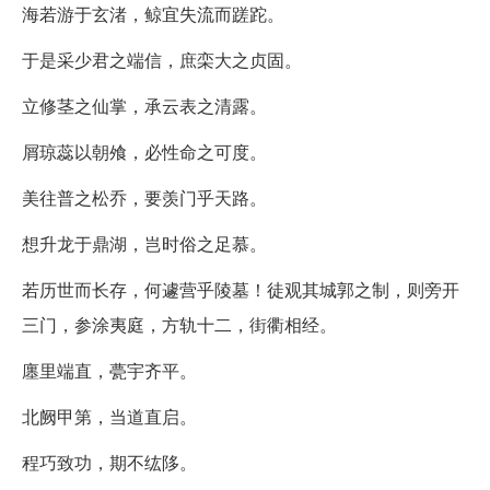
海若游于玄渚，鲸宜失流而蹉跎。
于是采少君之端信，庶栾大之贞固。
立修茎之仙掌，承云表之清露。
屑琼蕊以朝飧，必性命之可度。
美往普之松乔，要羡门乎天路。
想升龙于鼎湖，岂时俗之足慕。
若历世而长存，何遽营乎陵墓！徒观其城郭之制，则旁开
三门，参涂夷庭，方轨十二，街衢相经。
廛里端直，甍宇齐平。
北阙甲第，当道直启。
程巧致功，期不纮陊。