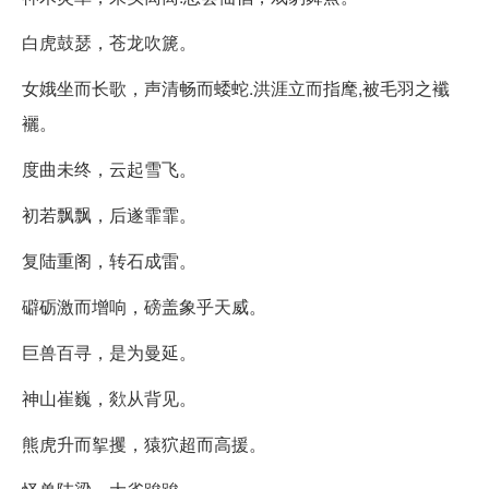
白虎鼓瑟，苍龙吹篪。
女娥坐而长歌，声清畅而蜲蛇.洪涯立而指麾,被毛羽之襳
襹。
度曲未终，云起雪飞。
初若飘飘，后遂霏霏。
复陆重阁，转石成雷。
礔砺激而增响，磅盖象乎天威。
巨兽百寻，是为曼延。
神山崔巍，欻从背见。
熊虎升而挐攫，猿狖超而高援。