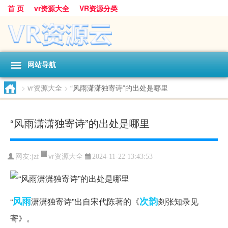
首 页
vr资源大全
VR资源分类
网站导航
>
vr资源大全
>
“风雨潇潇独寄诗”的出处是哪里
“风雨潇潇独寄诗”的出处是哪里
vr资源大全
网友:
jzf
2024-11-22 13:43:53
风雨
次韵
“
潇潇独寄诗”出自宋代陈著的《
剡张知录见
寄》。