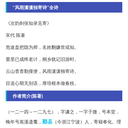
“风雨潇潇独寄诗”全诗
《次韵剡张知录见寄》
宋代 陈著
危途盍把隐为师，名姓翻嫌世或知。
栗里已成终老计，桐乡犹记旧游时。
云山杳杳勤搜便，风雨潇潇独寄诗。
目送心期无别语，厚培根本做春枝。
作者简介(陈著)
（一二一四～一二九七），字谦之，一字子微，号本堂，
鄞县
晚年号嵩溪遗耄，
（今浙江宁波）人，寄籍奉化。理