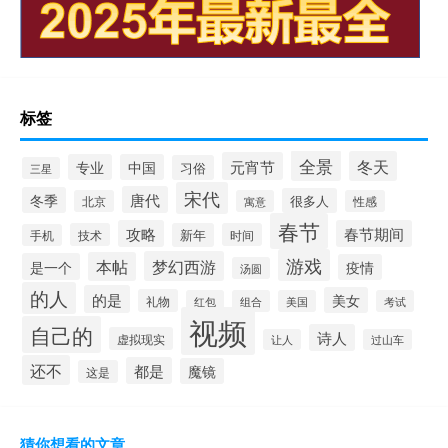
标签
全景
冬天
元宵节
专业
中国
习俗
三星
宋代
唐代
冬季
很多人
北京
寓意
性感
春节
攻略
春节期间
技术
新年
时间
手机
游戏
梦幻西游
本帖
是一个
疫情
汤圆
的人
的是
美女
礼物
红包
组合
美国
考试
视频
自己的
诗人
虚拟现实
让人
过山车
还不
都是
魔镜
这是
猜你想看的文章