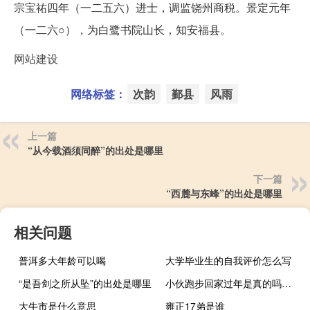
宗宝祐四年（一二五六）进士，调监饶州商税。景定元年
（一二六○），为白鹭书院山长，知安福县。
网站建设
网络标签：
次韵
鄞县
风雨
上一篇
“从今载酒须同醉”的出处是哪里
下一篇
“西麓与东峰”的出处是哪里
相关问题
普洱多大年龄可以喝
大学毕业生的自我评价怎么写
“是吾剑之所从坠”的出处是哪里
小伙跑步回家过年是真的吗到底怎样的
大牛市是什么意思
雍正17弟是谁