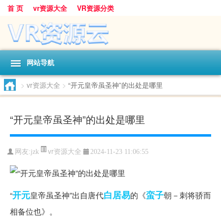
首 页
vr资源大全
VR资源分类
网站导航
>
vr资源大全
>
“开元皇帝虽圣神”的出处是哪里
“开元皇帝虽圣神”的出处是哪里
vr资源大全
网友:
jzk
2024-11-23 11:06:55
开元
白居易
蛮子
“
皇帝虽圣神”出自唐代
的《
朝－刺将骄而
相备位也》。