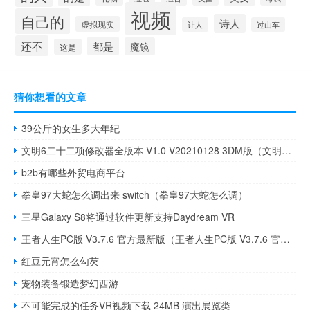
视频
自己的
诗人
虚拟现实
让人
过山车
还不
都是
魔镜
这是
猜你想看的文章
39公斤的女生多大年纪
文明6二十二项修改器全版本 V1.0-V20210128 3DM版（文明6二十二项修改器全版本 V1.0-V20210128 3DM版功能简介）
b2b有哪些外贸电商平台
拳皇97大蛇怎么调出来 switch（拳皇97大蛇怎么调）
三星Galaxy S8将通过软件更新支持Daydream VR
王者人生PC版 V3.7.6 官方最新版（王者人生PC版 V3.7.6 官方最新版功能简介）
红豆元宵怎么勾芡
宠物装备锻造梦幻西游
不可能完成的任务VR视频下载 24MB 演出展览类