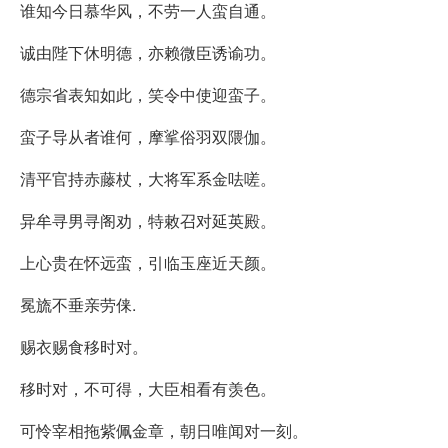
谁知今日慕华风，不劳一人蛮自通。
诚由陛下休明德，亦赖微臣诱谕功。
德宗省表知如此，笑令中使迎蛮子。
蛮子导从者谁何，摩挲俗羽双隈伽。
清平官持赤藤杖，大将军系金呿嗟。
异牟寻男寻阁劝，特敕召对延英殿。
上心贵在怀远蛮，引临玉座近天颜。
冕旒不垂亲劳俫.
赐衣赐食移时对。
移时对，不可得，大臣相看有羡色。
可怜宰相拖紫佩金章，朝日唯闻对一刻。