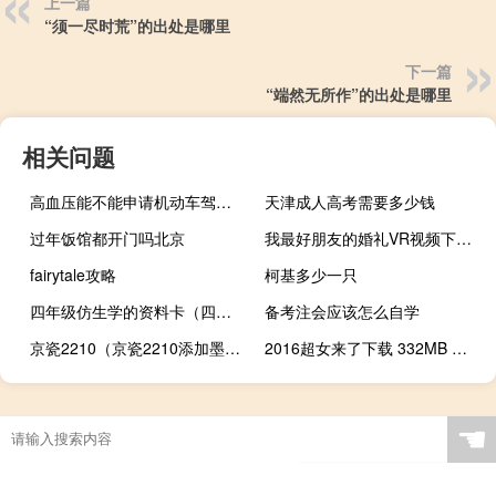
上一篇
“须一尽时荒”的出处是哪里
下一篇
“端然无所作”的出处是哪里
相关问题
高血压能不能申请机动车驾驶证（高血压患者不得申请机动车驾驶证）
天津成人高考需要多少钱
过年饭馆都开门吗北京
我最好朋友的婚礼VR视频下载 204MB 娱乐明星类
fairytale攻略
柯基多少一只
四年级仿生学的资料卡（四年级仿生学的资料）
备考注会应该怎么自学
京瓷2210（京瓷2210添加墨粉清零）
2016超女来了下载 332MB 演出展览类VR视频
☚