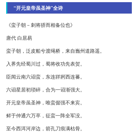
“开元皇帝虽圣神”全诗
《蛮子朝－刺将骄而相备位也》
唐代 白居易
蛮子朝，泛皮船兮渡绳桥，来自巂州道路遥。
入界先经蜀川过，蜀将收功先表贺。
臣闻云南六诏蛮，东连牂牁西连蕃。
六诏星居初琐碎，合为一诏渐强大。
开元皇帝虽圣神，唯蛮倔强不来宾。
鲜于仲通六万卒，征蛮一阵全军没。
至今西洱河岸边，箭孔刀痕满枯骨。