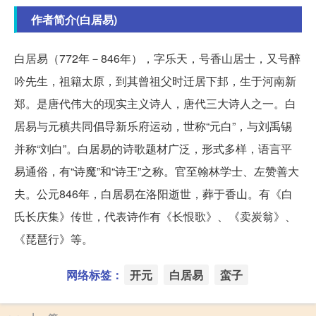
作者简介(白居易)
白居易（772年－846年），字乐天，号香山居士，又号醉
吟先生，祖籍太原，到其曾祖父时迁居下邽，生于河南新
郑。是唐代伟大的现实主义诗人，唐代三大诗人之一。白
居易与元稹共同倡导新乐府运动，世称“元白”，与刘禹锡
并称“刘白”。白居易的诗歌题材广泛，形式多样，语言平
易通俗，有“诗魔”和“诗王”之称。官至翰林学士、左赞善大
夫。公元846年，白居易在洛阳逝世，葬于香山。有《白
氏长庆集》传世，代表诗作有《长恨歌》、《卖炭翁》、
《琵琶行》等。
网络标签：
开元
白居易
蛮子