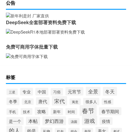
公告
DeepSeek全套部署资料免费下载
免费可商用字体批量下载
标签
全景
冬天
元宵节
专业
中国
习俗
三星
宋代
唐代
冬季
很多人
北京
寓意
性感
春节
攻略
春节期间
技术
新年
时间
手机
游戏
梦幻西游
本帖
是一个
疫情
汤圆
的人
的是
美女
礼物
红包
组合
美国
考试