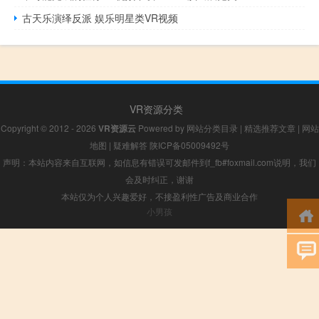
古天乐演绎反派 娱乐明星类VR视频
VR资源分类
Copyright © 2012 - 2026
VR资源云
Powered by
网站分类目录
|
精选推荐文章
|
网站
地图
|
疑难解答
陕ICP备05009492号
声明：本站内容来自互联网，如信息有错误可发邮件到f_fb#foxmail.com说明，我们
会及时纠正，谢谢
本站仅为个人兴趣爱好，不接盈利性广告及商业合作
小男孩