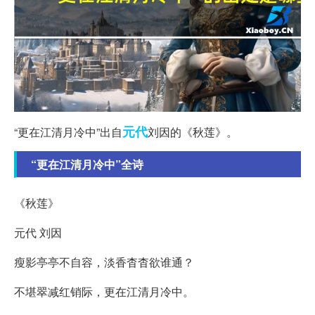
元代
“更在江清月冷中”出自
刘因的《秋莲》。
“更在江清月冷中”全诗
《秋莲》
元代 刘因
瘦影亭亭不自容，淡香杳杳欲谁通？
不堪翠减红销际，更在江清月冷中。