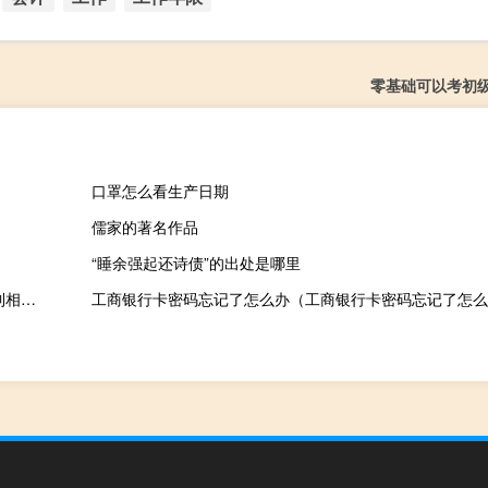
零基础可以考初
口罩怎么看生产日期
儒家的著名作品
“睡余强起还诗债”的出处是哪里
丽珠集团回应“涉及违规支出公关费用” ：内部正在调查 目前未收到相关部门配合调查的通知
工商银行卡密码忘记了怎么办（工商银行卡密码忘记了怎么