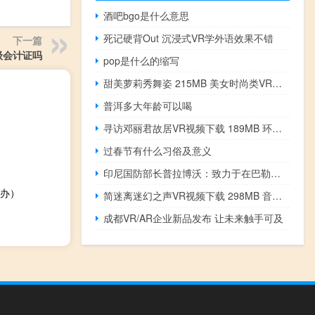
酒吧bgo是什么意思
死记硬背Out 沉浸式VR学外语效果不错
下一篇
级会计证吗
pop是什么的缩写
甜美萝莉秀舞姿 215MB 美女时尚类VR视频
普洱多大年龄可以喝
寻访邓丽君故居VR视频下载 189MB 环球旅行类
过春节有什么习俗及意义
印尼国防部长普拉博沃：致力于在巴勒斯坦设立印度尼西亚大使馆
办）
简迷离迷幻之声VR视频下载 298MB 音乐MV类
成都VR/AR企业新品发布 让未来触手可及