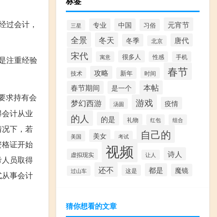
标签
经过会计，
元宵节
专业
中国
习俗
三星
全景
冬天
唐代
冬季
北京
宋代
很多人
寓意
性感
手机
是注重经验
春节
攻略
技术
新年
时间
本帖
春节期间
是一个
要求持有会
游戏
梦幻西游
疫情
汤圆
得会计从业
的人
的是
礼物
红包
组合
情况下，若
自己的
美女
美国
考试
资格证开始
视频
诗人
虚拟现实
让人
考人员取得
还不
都是
魔镜
这是
过山车
式从事会计
猜你想看的文章