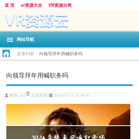
首 页
vr资源大全
VR资源分类
网站导航
>
文章列表
>
向领导拜年用喊职务吗
向领导拜年用喊职务吗
文章列表
网友:
xld
2024-02-11 02:46:01