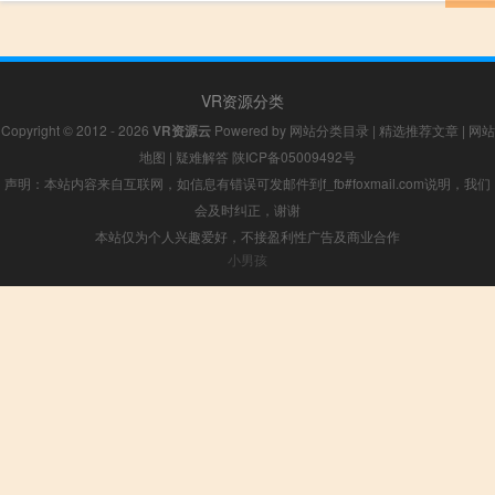
VR资源分类
Copyright © 2012 - 2026
VR资源云
Powered by
网站分类目录
|
精选推荐文章
|
网站
地图
|
疑难解答
陕ICP备05009492号
声明：本站内容来自互联网，如信息有错误可发邮件到f_fb#foxmail.com说明，我们
会及时纠正，谢谢
本站仅为个人兴趣爱好，不接盈利性广告及商业合作
小男孩