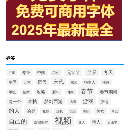
标签
全景
冬天
元宵节
专业
中国
习俗
三星
宋代
唐代
冬季
很多人
北京
寓意
性感
春节
攻略
春节期间
技术
新年
时间
手机
游戏
梦幻西游
本帖
是一个
疫情
汤圆
的人
的是
美女
礼物
红包
组合
美国
考试
视频
自己的
诗人
虚拟现实
让人
过山车