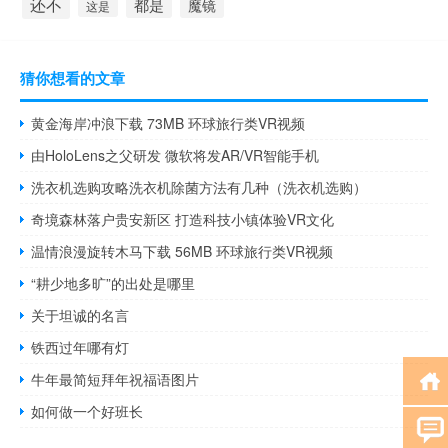
还不
都是
魔镜
这是
猜你想看的文章
黄金海岸冲浪下载 73MB 环球旅行类VR视频
由HoloLens之父研发 微软将发AR/VR智能手机
洗衣机选购攻略洗衣机除菌方法有几种（洗衣机选购）
奇境森林落户贵安新区 打造科技小镇体验VR文化
温情浪漫旋转木马下载 56MB 环球旅行类VR视频
“耕少地多旷”的出处是哪里
关于坦诚的名言
铁西过年哪有灯
牛年最简短拜年祝福语图片
如何做一个好班长