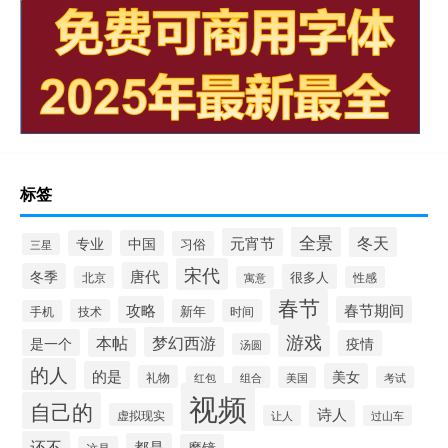
标签
全景
冬天
元宵节
专业
中国
习俗
三星
宋代
唐代
冬季
很多人
北京
寓意
性感
春节
攻略
春节期间
技术
新年
时间
手机
游戏
梦幻西游
本帖
是一个
疫情
汤圆
的人
的是
美女
礼物
红包
组合
美国
考试
视频
自己的
诗人
虚拟现实
让人
过山车
还不
都是
魔镜
这是