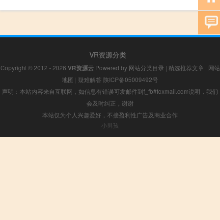
VR资源分类
Copyright © 2012 - 2026
VR资源云
Powered by
网站分类目录
|
精选推荐文章
|
网站
地图
|
疑难解答
陕ICP备05009492号
声明：本站内容来自互联网，如信息有错误可发邮件到f_fb#foxmail.com说明，我们
会及时纠正，谢谢
本站仅为个人兴趣爱好，不接盈利性广告及商业合作
小男孩