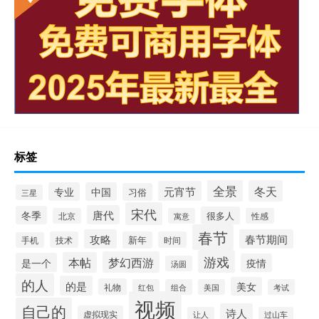
标签
全景
冬天
元宵节
专业
中国
习俗
三星
宋代
唐代
冬季
很多人
北京
寓意
性感
春节
攻略
春节期间
技术
新年
时间
手机
游戏
梦幻西游
本帖
是一个
疫情
汤圆
的人
的是
美女
礼物
红包
组合
美国
考试
视频
自己的
诗人
虚拟现实
让人
过山车