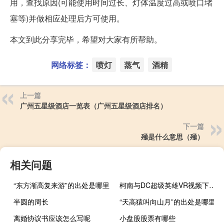
用，查找原因(可能使用时间过长、灯体温度过高或喷口堵
塞等)并做相应处理后方可使用。
本文到此分享完毕，希望对大家有所帮助。
网络标签：
喷灯
蒸气
酒精
上一篇
广州五星级酒店一览表（广州五星级酒店排名）
下一篇
殛是什么意思（殛）
相关问题
“东方渐高复来游”的出处是哪里
柯南与DC超级英雄VR视频下载 46MB 类
半圆的周长
“天高猿叫向山月”的出处是哪里
离婚协议书应该怎么写呢
小盘股股票有哪些