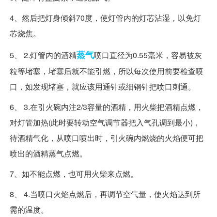
4、然后把灯身倾斜70度，使灯管内的灯芯沾湿，以免灯
芯烧焦。
蒸气
5、 2.灯管内的酒精
喷口直径为0.55毫米，容易被灰
粒等堵塞，堵塞后就不能引燃，所以每次使用前要检查喷
口，如发现堵塞，就应该用通针或细钢针把喷口刺通。
6、 3.在引火碗内注2/3容量的酒精，用火柴把酒精点燃，
对灯管加热(此时要转动空气调节器把入气孔调到最小)，
待酒精气化，从喷口喷出时，引火碗内燃烧的火焰便可把
喷出的酒精蒸气点燃。
7、如不能点燃，也可用火柴来点燃。
8、 4.当喷口火焰点燃后，再调节空气量，使火焰达到所
需的温度。