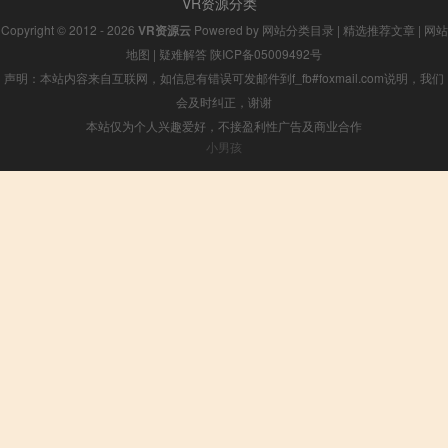
VR资源分类
Copyright © 2012 - 2026
VR资源云
Powered by
网站分类目录
|
精选推荐文章
|
网站
地图
|
疑难解答
陕ICP备05009492号
声明：本站内容来自互联网，如信息有错误可发邮件到f_fb#foxmail.com说明，我们
会及时纠正，谢谢
本站仅为个人兴趣爱好，不接盈利性广告及商业合作
小男孩