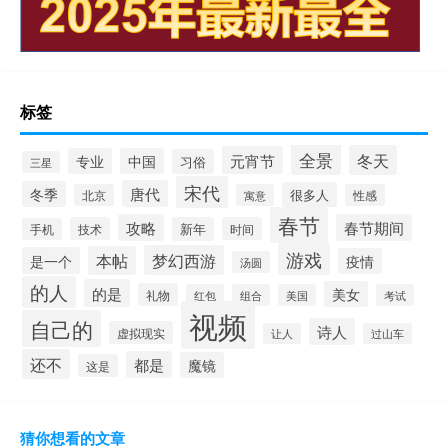
标签
全景
冬天
元宵节
专业
中国
习俗
三星
宋代
唐代
冬季
很多人
北京
寓意
性感
春节
攻略
春节期间
技术
新年
时间
手机
游戏
梦幻西游
本帖
是一个
疫情
汤圆
的人
的是
美女
礼物
红包
组合
美国
考试
视频
自己的
诗人
虚拟现实
让人
过山车
还不
都是
魔镜
这是
猜你想看的文章