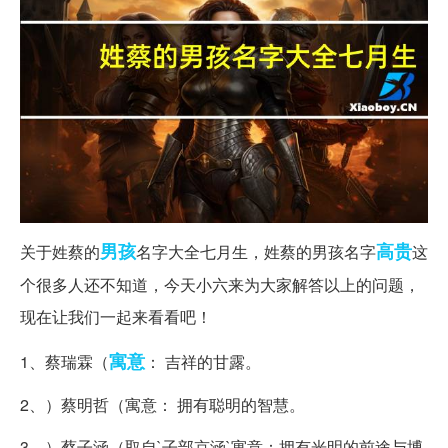
男孩
高贵
关于姓蔡的
名字大全七月生，姓蔡的男孩名字
这
个很多人还不知道，今天小六来为大家解答以上的问题，
现在让我们一起来看看吧！
寓意
1、蔡瑞霖（
： 吉祥的甘露。
2、）蔡明哲（寓意： 拥有聪明的智慧。
3、）蔡子涵（取自`子部京涵`寓意：拥有光明的前途与博