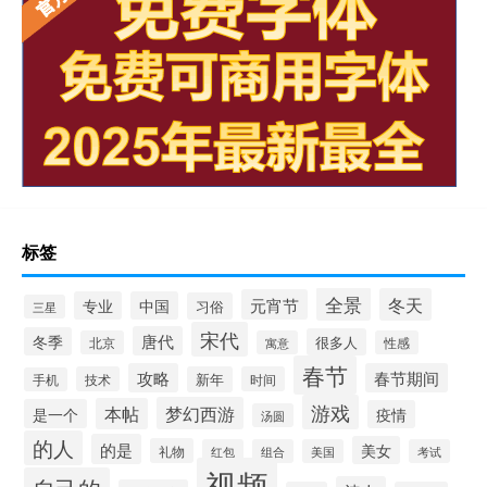
标签
全景
冬天
元宵节
专业
中国
习俗
三星
宋代
唐代
冬季
很多人
北京
寓意
性感
春节
攻略
春节期间
技术
新年
时间
手机
游戏
梦幻西游
本帖
是一个
疫情
汤圆
的人
的是
美女
礼物
红包
组合
美国
考试
视频