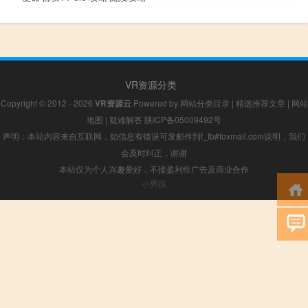
VR资源分类
Copyright © 2012 - 2026
VR资源云
Powered by
网站分类目录
|
精选推荐文章
|
网站
地图
|
疑难解答
陕ICP备05009492号
声明：本站内容来自互联网，如信息有错误可发邮件到f_fb#foxmail.com说明，我们
会及时纠正，谢谢
本站仅为个人兴趣爱好，不接盈利性广告及商业合作
小男孩