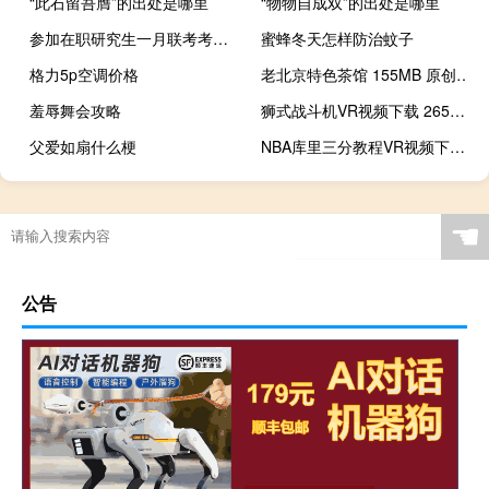
“此石留吾膺”的出处是哪里
“物物自成双”的出处是哪里
参加在职研究生一月联考考试需要满足什么条件
蜜蜂冬天怎样防治蚊子
格力5p空调价格
老北京特色茶馆 155MB 原创自制类VR视频
羞辱舞会攻略
狮式战斗机VR视频下载 265MB 高空航拍类
父爱如扇什么梗
NBA库里三分教程VR视频下载 56MB 体育运动类
☚
公告