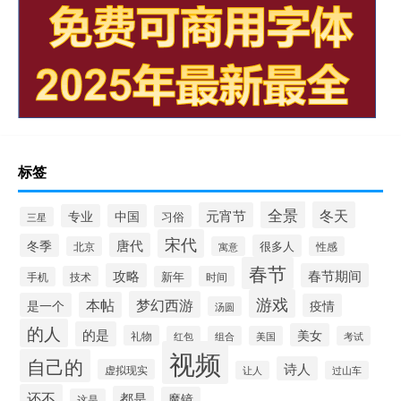
标签
全景
冬天
元宵节
专业
中国
习俗
三星
宋代
唐代
冬季
很多人
北京
寓意
性感
春节
攻略
春节期间
技术
新年
时间
手机
游戏
梦幻西游
本帖
是一个
疫情
汤圆
的人
的是
美女
礼物
红包
组合
美国
考试
视频
自己的
诗人
虚拟现实
让人
过山车
还不
都是
魔镜
这是