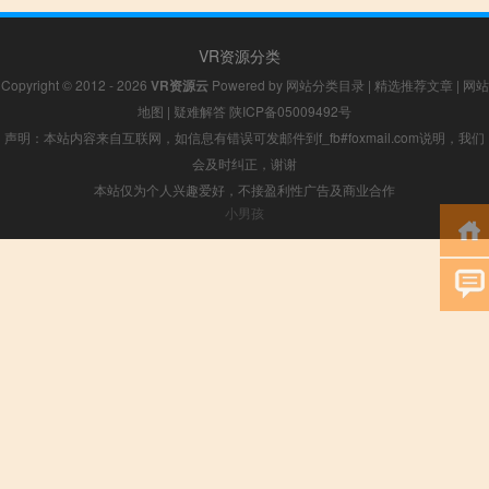
VR资源分类
Copyright © 2012 - 2026
VR资源云
Powered by
网站分类目录
|
精选推荐文章
|
网站
地图
|
疑难解答
陕ICP备05009492号
声明：本站内容来自互联网，如信息有错误可发邮件到f_fb#foxmail.com说明，我们
会及时纠正，谢谢
本站仅为个人兴趣爱好，不接盈利性广告及商业合作
小男孩