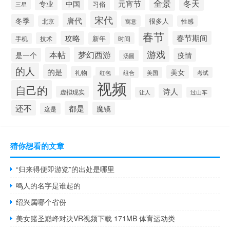
全景
冬天
元宵节
专业
中国
习俗
三星
宋代
唐代
冬季
很多人
北京
寓意
性感
春节
攻略
春节期间
技术
新年
时间
手机
游戏
梦幻西游
本帖
是一个
疫情
汤圆
的人
的是
美女
礼物
红包
组合
美国
考试
视频
自己的
诗人
虚拟现实
让人
过山车
还不
都是
魔镜
这是
猜你想看的文章
“归来得便即游览”的出处是哪里
鸣人的名字是谁起的
绍兴属哪个省份
美女赌圣巅峰对决VR视频下载 171MB 体育运动类