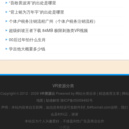
“吾敢畏波涛”的出处是哪里
“背上铭为万年字”的出处是哪里
个体户税务注销流程广州（个体户税务注销流程）
超级斜坡王者下载 84MB 极限刺激类VR视频
00后过年怕什么生肖
学吉他大概要多少钱
VR资源分类
Copyright © 2012 - 2026
VR资源云
Powered by
网站分类目录
|
精选推荐文章
|
网站
地图
|
疑难解答
陕ICP备05009492号
声明：本站内容来自互联网，如信息有错误可发邮件到f_fb#foxmail.com说明，我们
会及时纠正，谢谢
本站仅为个人兴趣爱好，不接盈利性广告及商业合作
小男孩