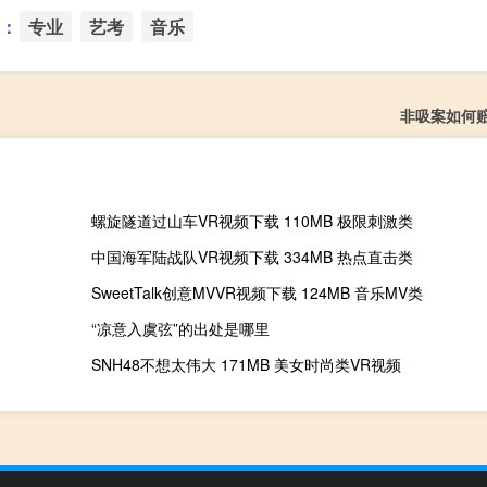
：
专业
艺考
音乐
非吸案如何
螺旋隧道过山车VR视频下载 110MB 极限刺激类
中国海军陆战队VR视频下载 334MB 热点直击类
SweetTalk创意MVVR视频下载 124MB 音乐MV类
“凉意入虞弦”的出处是哪里
SNH48不想太伟大 171MB 美女时尚类VR视频