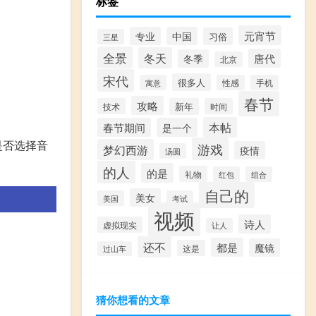
标签
元宵节
专业
中国
习俗
三星
全景
冬天
唐代
冬季
北京
宋代
很多人
寓意
性感
手机
春节
攻略
技术
新年
时间
本帖
春节期间
是一个
是否选择音
游戏
梦幻西游
疫情
汤圆
的人
的是
礼物
红包
组合
自己的
美女
美国
考试
视频
诗人
虚拟现实
让人
还不
都是
魔镜
这是
过山车
猜你想看的文章