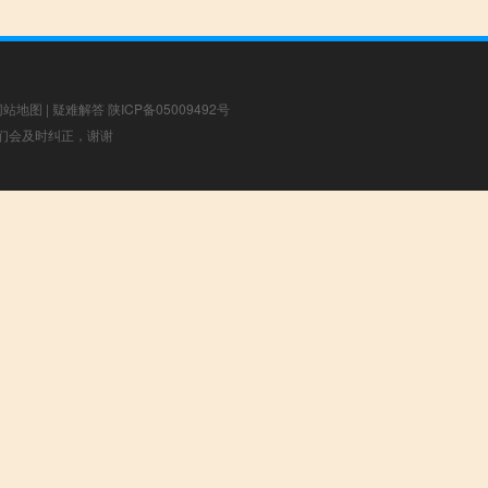
网站地图
|
疑难解答
陕ICP备05009492号
，我们会及时纠正，谢谢