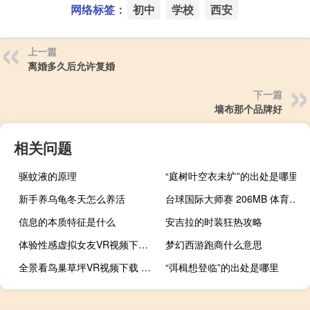
网络标签：
初中
学校
西安
上一篇
离婚多久后允许复婚
下一篇
墙布那个品牌好
相关问题
驱蚊液的原理
“庭树叶空衣未纩”的出处是哪里
新手养乌龟冬天怎么养活
台球国际大师赛 206MB 体育运动类VR视频
信息的本质特征是什么
安吉拉的时装狂热攻略
体验性感虚拟女友VR视频下载 25MB 美女时尚类
梦幻西游跑商什么意思
全景看鸟巢草坪VR视频下载 86MB 热点直击类
“弭楫想登临”的出处是哪里