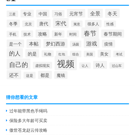
全景
冬天
元宵节
专业
中国
习俗
三星
宋代
唐代
冬季
很多人
北京
寓意
性感
春节
攻略
春节期间
技术
新年
时间
手机
游戏
梦幻西游
本帖
是一个
疫情
汤圆
的人
的是
美女
礼物
红包
组合
美国
考试
视频
自己的
诗人
虚拟现实
让人
过山车
还不
都是
魔镜
这是
猜你想看的文章
过年能带黑色手绳吗
保险多大年龄可买卖
傲世苍龙赵云传攻略