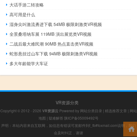
大话手游二转攻略
高可用是什么
湿身尖叫激流勇进下载 54MB 极限刺激类VR视频
全景桑塔纳车展 119MB 演出展览类VR视频
二战后最大难民潮 90MB 热点直击类VR视频
蛇形悬挂过山车下载 94MB 极限刺激类VR视频
多大年龄能学大车证
VR资源分类
Copyright © 2012 - 2026
VR资源云
Powered by
网站分类目录
|
精选推荐文章
|
网站
地图
|
疑难解答
陕ICP备05009492号
声明：本站内容来自互联网，如信息有错误可发邮件到f_fb#foxmail.com说明，我们
会及时纠正，谢谢