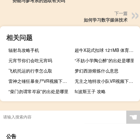
势能与参考系的选取有关吗
下一篇
如何学习数字媒体技术
相关问题
辐射岛攻略手机
超牛X花式扣球 121MB 体育运动类VR视频
元宵节你们会吃元宵吗
“不妨小学陶公醉”的出处是哪里
飞机托运的行李怎么取
梦幻西游熔炼什么意思
雷神之锤狂暴丧尸VR视频下载 214MB
无主之地特攻小队VR视频下载 137MB 游戏动漫类
“柴门勿谓常岑寂”的出处是哪里
fc波斯王子 攻略
☚
公告