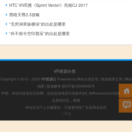
HTC VIVE携《Sprint Vector》亮相CJ 2017
黑暗天尊2.3攻略
“无穷涧草纵横绿”的出处是哪里
“外不痕兮空印普应”的出处是哪里
VR资源分类
Copyright © 2012 - 2026
VR资源云
Powered by
网站分类目录
|
精选推荐文章
|
网站
地图
|
疑难解答
陕ICP备05009492号
声明：本站内容来自互联网，如信息有错误可发邮件到f_fb#foxmail.com说明，我们
会及时纠正，谢谢
本站仅为个人兴趣爱好，不接盈利性广告及商业合作
小男孩