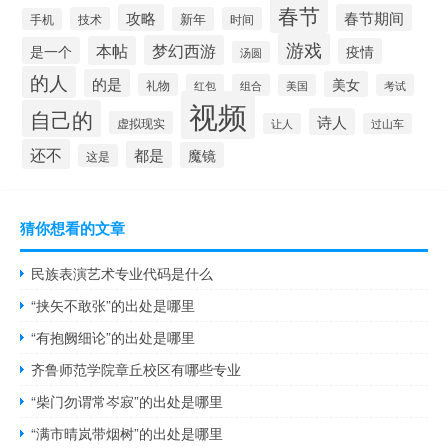
春节
攻略
春节期间
技术
新年
时间
手机
游戏
梦幻西游
本帖
是一个
疫情
汤圆
的人
的是
美女
礼物
红包
组合
美国
考试
视频
自己的
诗人
虚拟现实
让人
过山车
还不
都是
魔镜
这是
猜你想看的文章
民族表演艺术专业代码是什么
“挟矢不敢张”的出处是哪里
“有抱阙细论”的出处是哪里
齐鲁师范学院章丘校区有哪些专业
“柴门勿谓常岑寂”的出处是哪里
“满市晴岚带烟树”的出处是哪里