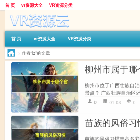
首 页
vr资源大全
VR资源分类
首 页
vr资源大全
VR资源分类
>
作者“lz”的文章
柳州市属于哪
柳州市位于广西壮族自治
景点？ 广西壮族自治区
lz
01-08
0
苗族的风俗习
苗族的风俗习惯丰富多彩