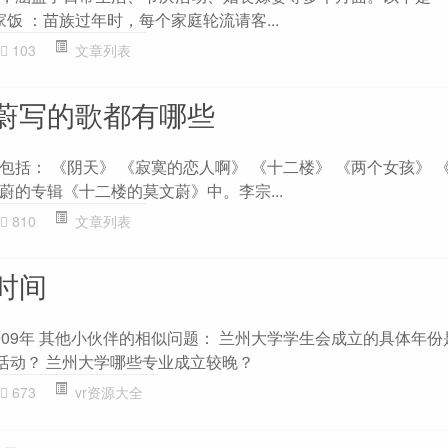
家饭 ：苗族过年时，每个家庭轮流请客...
103
文章列表
蔚写的歌都有哪些
括： 《阴天》 《寂寞的恋人啊》 《十二楼》 《两个女孩》 
蔚的专辑《十二楼的莫文蔚》中。李宗...
810
文章列表
时间
09年 其他小伙伴的相似问题： 兰州大学学生会成立的具体年份
些活动？ 兰州大学哪些专业成立较晚？
673
vr资源大全