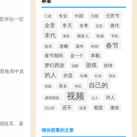
标签
元宵节
专业
中国
习俗
三星
，是评估一切
全景
冬天
唐代
冬季
北京
宋代
很多人
寓意
性感
手机
春节
攻略
技术
新年
时间
本帖
春节期间
是一个
游戏
梦幻西游
疫情
汤圆
育格局中具
的人
的是
礼物
红包
组合
自己的
美女
美国
考试
视频
诗人
虚拟现实
让人
还不
都是
魔镜
这是
过山车
视唱练耳、基
猜你想看的文章