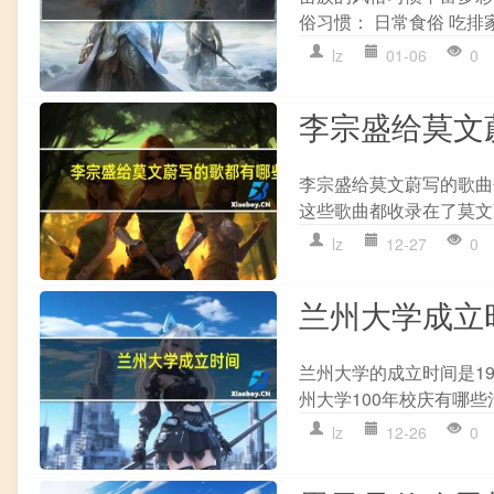
俗习惯： 日常食俗 吃排
lz
01-06
0
李宗盛给莫文
李宗盛给莫文蔚写的歌曲包
这些歌曲都收录在了莫文
lz
12-27
0
兰州大学成立
兰州大学的成立时间是19
州大学100年校庆有哪
lz
12-26
0