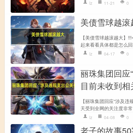
lz
11-21
0
美债雪球越滚
【美债雪球越滚越大】!
起来看看具体都是怎么回事
lz
04-17
0
丽珠集团回应
目前未收到相
【丽珠集团回应“涉及违规
天受到全网的关注度非常
lz
04-08
0
老子的故事5