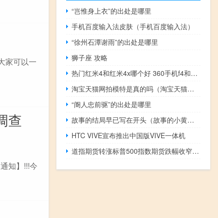
“岂惟身上衣”的出处是哪里
手机百度输入法皮肤（手机百度输入法）
“徐州石潭谢雨”的出处是哪里
狮子座 攻略
大家可以一
热门红米4和红米4x哪个好 360手机f4和魅惑蓝金属哪个好？
淘宝天猫网拍模特是真的吗（淘宝天猫网）
“阍人忠前驱”的出处是哪里
调查
故事的结局早已写在开头（故事的小黄花）
HTC VIVE宣布推出中国版VIVE一体机
道指期货转涨标普500指数期货跌幅收窄至0.09%纳指期货跌幅收窄至0.22%此前美联储理事沃勒称数据表明不急于采取行动
知】!!!今