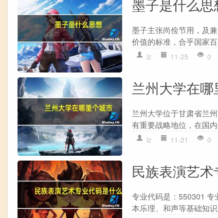
墨子是什么思
墨子主张尚俭节用，及兼爱
价值的标准，合乎国家百
lz
11-25
0
兰州大学在哪
兰州大学位于甘肃省兰州
有重要战略地位，在国内
lz
11-21
0
民族表演艺术
专业代码是：550301
本乐理、和声等基础知识