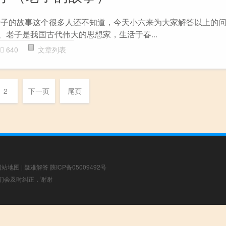
老子的故事这个很多人还不知道，今天小六来为大家解答以上的
、老子是我国古代伟大的思想家，生活于春...
640
文章列表
2
下一页
尾页
网站地图
|
疑难解答
陕ICP备05009492号
，我们会及时纠正，谢谢