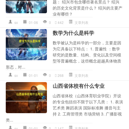
题： 绍兴市包含哪些著名景点？ 绍兴
的历史文化背景是什么？ 绍兴的主要产
业有哪些？
sx
01-06
0
442
文章列表
数学为什么是科学
数学被认为是科学的一部分，主要是因
为它具备以下特点： 1. 普遍性 ：数学
研究的是数量、结构、变化以及空间模
型等普遍概念，这些概念超越具体物质
形态，对...
sx
01-01
0
268
文章列表
山西省体校有什么专业
山西省体校（山西体育职业学院）开设
的专业包括但不限于以下几类： 1. 表演
艺术类 舞蹈表演 国际标准舞 播音与主
持 2. 工商管理类 市场营销 3. 广播影视
类...
sx
01-01
0
147
文章列表