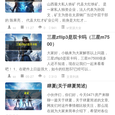
山西最大私人铁矿 代县大红铁矿。 是
一家私人独资企业，法人代表为孙国
文，矿主为曾在太原钢厂当过中层干部
的 陈果亮 。 代县大红才矿业公司，前身是大红才...
sx
11-27
0
941
vr资源大全
三星zflip3是双卡吗（三星m75
00）
大家好，小杨来为大家解答以上问题，
三星zflip3是双卡吗，三星m7500很多
人还不知道，现在让我们一起来看看
吧！ 1、在硬件上日益强大，如今的狂怒S7已经可以...
sx
05-27
0
313
文章列表
肆夏(关于肆夏简述)
小伙伴们，你们好，今天0471房产来聊
聊一篇关于肆夏，关于肆夏简述的文章,
网友们对这件事情都比较关注，那么现
在就为大家来简单介绍下，希望对各位