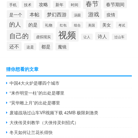
春节
攻略
春节期间
技术
新年
时间
手机
游戏
梦幻西游
本帖
是一个
疫情
汤圆
的人
的是
美女
礼物
红包
组合
美国
考试
视频
自己的
诗人
虚拟现实
让人
过山车
还不
都是
魔镜
这是
猜你想看的文章
中国4大火炉是哪四个城市
“来作明堂一柱”的出处是哪里
“蓂华雕上月”的出处是哪里
废墟战场过山车VR视频下载 42MB 极限刺激类
大侠传灵剑教学（大侠传灵剑招式）
冬天如何让兰花长得快