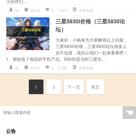
小伙伴们...
sx
05-22
0
313
文章列表
三星5830i价格（三星5830论
坛）
大家好，小杨来为大家解答以上问题，
三星5830i价格，三星5830论坛很多人
还不知道，现在让我们一起来看看吧！
1、都创造了相应的手机产品。S5830是当时三星生...
sx
05-21
0
795
文章列表
1
2
下一页
尾页
☚
公告