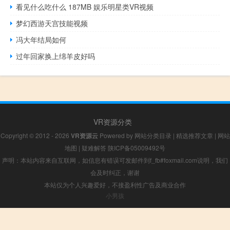
看见什么吃什么 187MB 娱乐明星类VR视频
梦幻西游天宫技能视频
冯大年结局如何
过年回家换上绵羊皮好吗
VR资源分类
Copyright © 2012 - 2026
VR资源云
Powered by
网站分类目录
|
精选推荐文章
|
网站
地图
|
疑难解答
陕ICP备05009492号
声明：本站内容来自互联网，如信息有错误可发邮件到f_fb#foxmail.com说明，我们
会及时纠正，谢谢
本站仅为个人兴趣爱好，不接盈利性广告及商业合作
小男孩