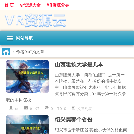
首 页
vr资源大全
VR资源分类
网站导航
>
作者“sx”的文章
山西建筑大学是几本
山东建筑大学（简称“山建”）是一所一
本院校。虽然在一些省份的招生批次
中，山建可能被列为本科二批，但根据
教育部的官方分类，它属于第一批次录
取的本科院校...
sx
01-07
0
910
文章列表
绍兴属哪个省份
绍兴市位于浙江省 其他小伙伴的相似问