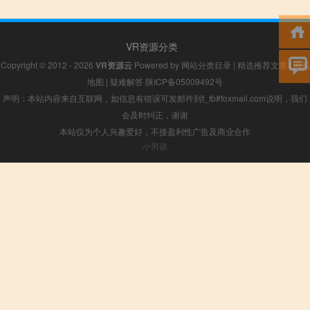
VR资源分类
Copyright © 2012 - 2026
VR资源云
Powered by
网站分类目录
|
精选推荐文章
|
网站
地图
|
疑难解答
陕ICP备05009492号
声明：本站内容来自互联网，如信息有错误可发邮件到f_fb#foxmail.com说明，我们
会及时纠正，谢谢
本站仅为个人兴趣爱好，不接盈利性广告及商业合作
小男孩