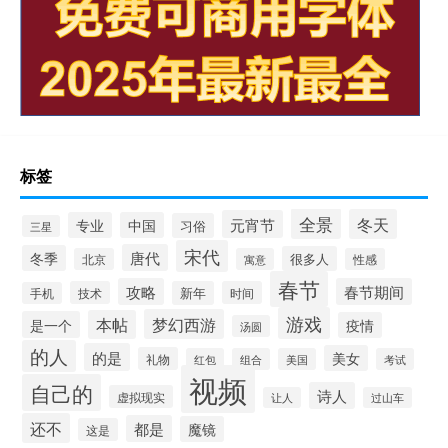
标签
全景
冬天
元宵节
专业
中国
习俗
三星
宋代
唐代
冬季
很多人
北京
寓意
性感
春节
攻略
春节期间
技术
新年
时间
手机
游戏
梦幻西游
本帖
是一个
疫情
汤圆
的人
的是
美女
礼物
红包
组合
美国
考试
视频
自己的
诗人
虚拟现实
让人
过山车
还不
都是
魔镜
这是