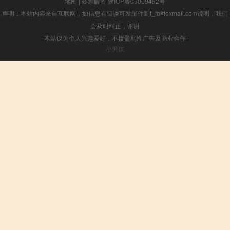
地图
|
疑难解答
陕ICP备05009492号
声明：本站内容来自互联网，如信息有错误可发邮件到f_fb#foxmail.com说明，我们
会及时纠正，谢谢
本站仅为个人兴趣爱好，不接盈利性广告及商业合作
小男孩