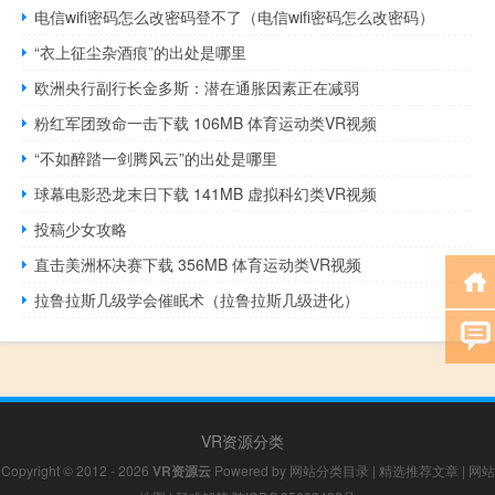
电信wifi密码怎么改密码登不了（电信wifi密码怎么改密码）
“衣上征尘杂酒痕”的出处是哪里
欧洲央行副行长金多斯：潜在通胀因素正在减弱
粉红军团致命一击下载 106MB 体育运动类VR视频
“不如醉踏一剑腾风云”的出处是哪里
球幕电影恐龙末日下载 141MB 虚拟科幻类VR视频
投稿少女攻略
直击美洲杯决赛下载 356MB 体育运动类VR视频
拉鲁拉斯几级学会催眠术（拉鲁拉斯几级进化）
VR资源分类
Copyright © 2012 - 2026
VR资源云
Powered by
网站分类目录
|
精选推荐文章
|
网站