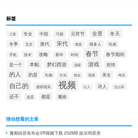
标签
全景
冬天
元宵节
专业
中国
习俗
三星
宋代
唐代
冬季
很多人
北京
寓意
性感
春节
攻略
春节期间
技术
新年
时间
手机
游戏
梦幻西游
本帖
是一个
疫情
汤圆
的人
的是
美女
礼物
红包
组合
美国
考试
视频
自己的
诗人
虚拟现实
让人
过山车
还不
都是
魔镜
这是
猜你想看的文章
魔都凶音发布会VR视频下载 232MB 娱乐明星类