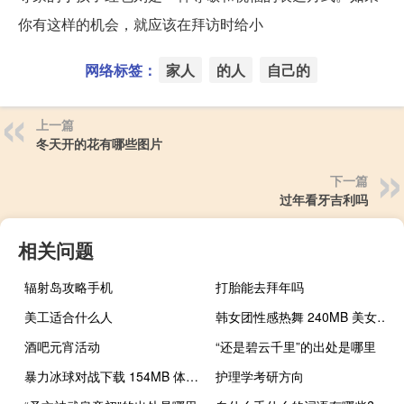
你有这样的机会，就应该在拜访时给小
网络标签：
家人
的人
自己的
上一篇
冬天开的花有哪些图片
下一篇
过年看牙吉利吗
相关问题
辐射岛攻略手机
打胎能去拜年吗
美工适合什么人
韩女团性感热舞 240MB 美女时尚类VR视频
酒吧元宵活动
“还是碧云千里”的出处是哪里
暴力冰球对战下载 154MB 体育运动类VR视频
护理学考研方向