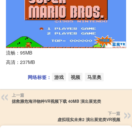
流畅：95MB
高清：237MB
网络标签：
游戏
视频
马里奥
上一篇
拯救濒危海洋物种VR视频下载 40MB 演出展览类
下一篇
虚拟现实未来2 演出展览类VR视频