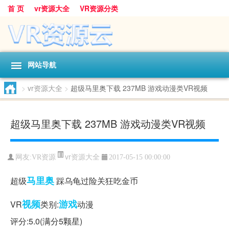
首 页
vr资源大全
VR资源分类
网站导航
>
vr资源大全
>
超级马里奥下载 237MB 游戏动漫类VR视频
超级马里奥下载 237MB 游戏动漫类VR视频
vr资源大全
网友:
VR资源
2017-05-15 00:00:00
马里奥
超级
踩乌龟过险关狂吃金币
视频
游戏
VR
类别:
动漫
评分:5.0(满分5颗星)