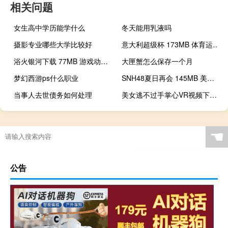
相关问题
女生高中学历能学什么
冬天能用乳液吗
摄影专业哪些大学比较好
意大利超级杯 173MB 体育运动类VR视频
浴火银河下载 77MB 游戏动漫类VR视频
大匣蟹怎么保存一个月
梦幻西游ps什么职业
SNH48夏日再会 145MB 美女时尚类VR视频
当事人去世债务如何处理
美女逃不过手掌心VR视频下载 204MB 娱乐明星类
☚
公告