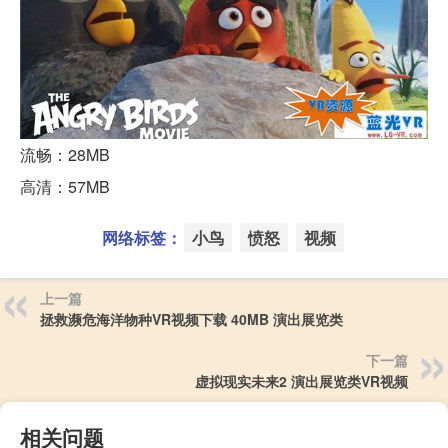
流畅：28MB
高清：57MB
网络标签：
小鸟
愤怒
视频
上一篇
拯救濒危海洋物种VR视频下载 40MB 演出展览类
下一篇
虚拟现实未来2 演出展览类VR视频
相关问题