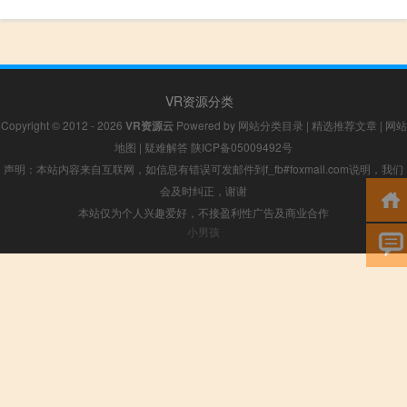
VR资源分类
Copyright © 2012 - 2026
VR资源云
Powered by
网站分类目录
|
精选推荐文章
|
网站
地图
|
疑难解答
陕ICP备05009492号
声明：本站内容来自互联网，如信息有错误可发邮件到f_fb#foxmail.com说明，我们
会及时纠正，谢谢
本站仅为个人兴趣爱好，不接盈利性广告及商业合作
小男孩