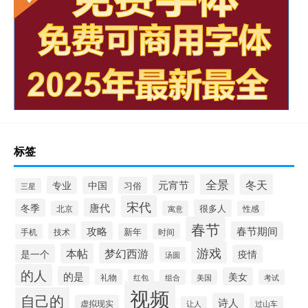
标签
全景
冬天
元宵节
专业
中国
习俗
三星
宋代
唐代
冬季
很多人
北京
寓意
性感
春节
攻略
春节期间
技术
新年
时间
手机
游戏
梦幻西游
本帖
是一个
疫情
汤圆
的人
的是
美女
礼物
红包
组合
美国
考试
视频
自己的
诗人
虚拟现实
让人
过山车