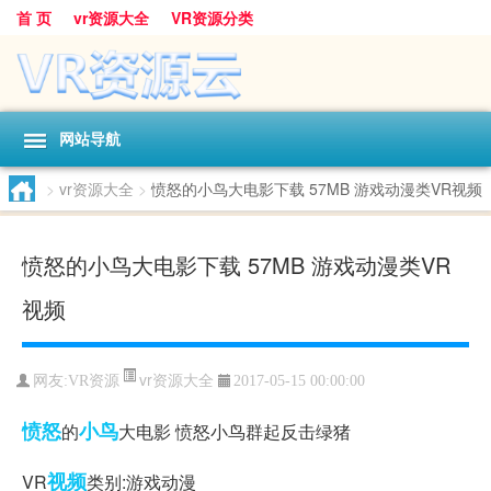
首 页
vr资源大全
VR资源分类
网站导航
>
vr资源大全
>
愤怒的小鸟大电影下载 57MB 游戏动漫类VR视频
愤怒的小鸟大电影下载 57MB 游戏动漫类VR
视频
vr资源大全
网友:
VR资源
2017-05-15 00:00:00
愤怒
小鸟
的
大电影 愤怒小鸟群起反击绿猪
视频
VR
类别:游戏动漫