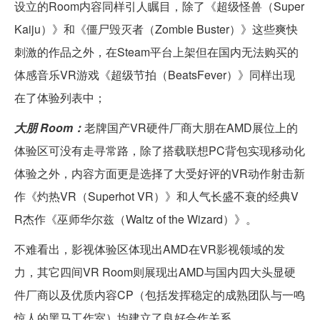
设立的Room内容同样引人瞩目，除了《超级怪兽（Super
Kaiju）》和《僵尸毁灭者（Zombie Buster）》这些爽快
刺激的作品之外，在Steam平台上架但在国内无法购买的
体感音乐VR游戏《超级节拍（BeatsFever）》同样出现
在了体验列表中；
大朋 Room：
老牌国产VR硬件厂商大朋在AMD展位上的
体验区可没有走寻常路，除了搭载联想PC背包实现移动化
体验之外，内容方面更是选择了大受好评的VR动作射击新
作《灼热VR（Superhot VR）》和人气长盛不衰的经典V
R杰作《巫师华尔兹（Waltz of the Wizard）》。
不难看出，影视体验区体现出AMD在VR影视领域的发
力，其它四间VR Room则展现出AMD与国内四大头显硬
件厂商以及优质内容CP（包括发挥稳定的成熟团队与一鸣
惊人的黑马工作室）均建立了良好合作关系。