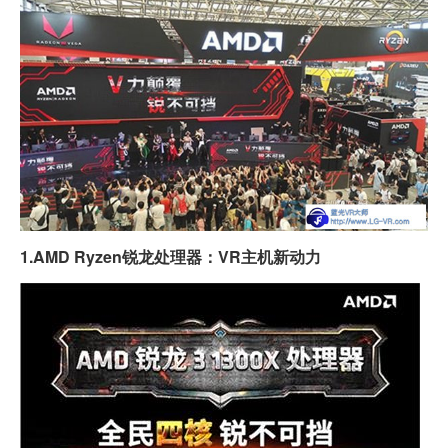
1.AMD Ryzen锐龙处理器：VR主机新动力