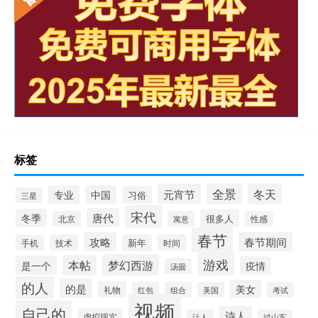
标签
全景
冬天
元宵节
专业
中国
习俗
三星
宋代
唐代
冬季
很多人
北京
寓意
性感
春节
攻略
春节期间
技术
新年
时间
手机
游戏
梦幻西游
本帖
是一个
疫情
汤圆
的人
的是
美女
礼物
红包
组合
美国
考试
视频
自己的
诗人
虚拟现实
让人
过山车