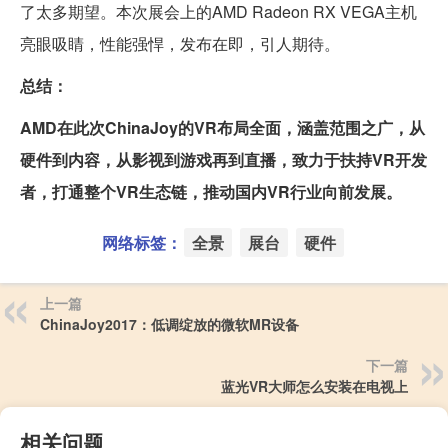
了太多期望。本次展会上的AMD Radeon RX VEGA主机
亮眼吸睛，性能强悍，发布在即，引人期待。
总结：
AMD在此次ChinaJoy的VR布局全面，涵盖范围之广，从
硬件到内容，从影视到游戏再到直播，致力于扶持VR开发
者，打通整个VR生态链，推动国内VR行业向前发展。
网络标签：
全景
展台
硬件
上一篇
ChinaJoy2017：低调绽放的微软MR设备
下一篇
蓝光VR大师怎么安装在电视上
相关问题