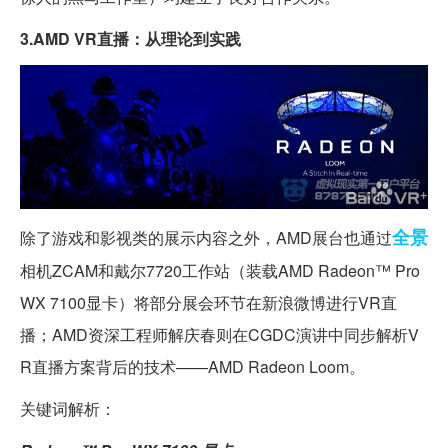
3.AMD VR直播：从理论到实践
全景
除了游戏和影视类的展示内容之外，AMD展台也通过
相机ZCAM和戴尔7720工作站（装载AMD Radeon™ Pro
WX 7100显卡）将部分展会环节在新浪微博进行VR直
播；AMD资深工程师解庆春则在CGDC演讲中同步解析V
R直播方案背后的技术——AMD Radeon Loom。
关键词解析：