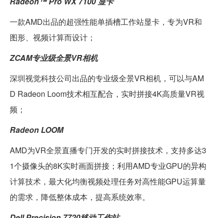
Radeon™ Pro WX 7100 显卡
一款AMD出品的超强性能单插槽工作站显卡，专为VR和
图形、视频计算而设计；
ZCAM专业级全景VR相机
深圳视觉科技公司出品的专业级全景VR相机，可以与AM
D Radeon Loom技术相互配合，实时拼接4K高质量VR视
频；
Radeon LOOM
AMD为VR全景直播专门开发的实时拼接技术，支持多达3
1个摄像头的8K实时画面拼接；利用AMD专业GPU的异构
计算技术，最大化均衡视频处理任务对高性能GPU运算量
的需求，降低整体成本，提高系统效率。
Dell Precision 7720移动工作站