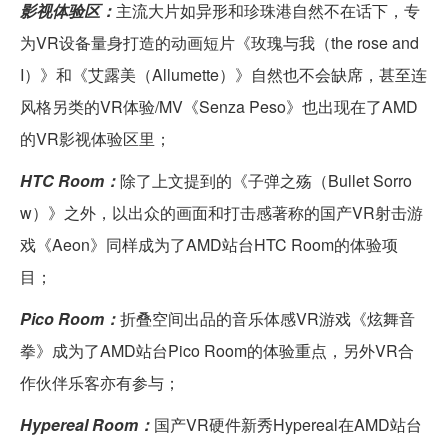
影视体验区：
主流大片如异形和珍珠港自然不在话下，专
为VR设备量身打造的动画短片《玫瑰与我（the rose and
I）》和《艾露美（Allumette）》自然也不会缺席，甚至连
风格另类的VR体验/MV《Senza Peso》也出现在了AMD
的VR影视体验区里；
HTC Room：
除了上文提到的《子弹之殇（Bullet Sorro
w）》之外，以出众的画面和打击感著称的国产VR射击游
戏《Aeon》同样成为了AMD站台HTC Room的体验项
目；
Pico Room：
折叠空间出品的音乐体感VR游戏《炫舞音
拳》成为了AMD站台Pico Room的体验重点，另外VR合
作伙伴乐客亦有参与；
Hypereal Room：
国产VR硬件新秀Hypereal在AMD站台