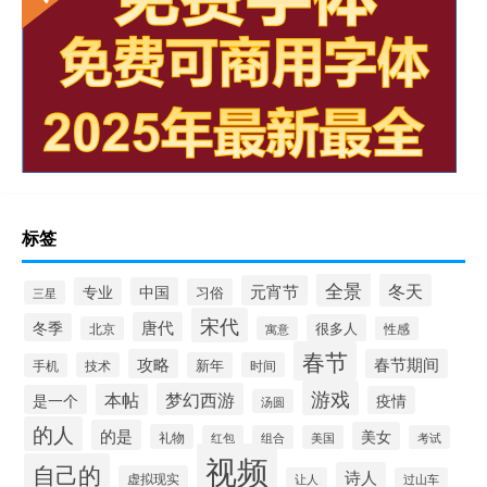
标签
全景
冬天
元宵节
专业
中国
习俗
三星
宋代
唐代
冬季
很多人
北京
寓意
性感
春节
攻略
春节期间
技术
新年
时间
手机
游戏
梦幻西游
本帖
是一个
疫情
汤圆
的人
的是
美女
礼物
红包
组合
美国
考试
视频
自己的
诗人
虚拟现实
让人
过山车