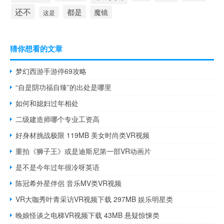
还不
都是
魔镜
这是
猜你想看的文章
梦幻西游手游停69攻略
“自是阴功福自臻”的出处是哪里
如何和媳妇过年相处
二级建造师哪个专业工资高
好身材挑战极限 119MB 美女时尚类VR视频
重拍《狮子王》或是迪斯尼第一部VR动画片
是不是今年过年很冷呀英语
陈冠希外星伴侶 音乐MV类VR视频
VR大咖秀叶青采访VR视频下载 297MB 娱乐明星类
晚娘怪谈之电梯VR视频下载 43MB 悬疑惊悚类