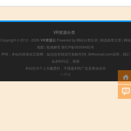
VR资源分类
Copyright © 2012 - 2026
VR资源云
Powered by
网站分类目录
|
精选推荐文章
|
网站
地图
|
疑难解答
陕ICP备05009492号
声明：本站内容来自互联网，如信息有错误可发邮件到f_fb#foxmail.com说明，我们
会及时纠正，谢谢
本站仅为个人兴趣爱好，不接盈利性广告及商业合作
小男孩