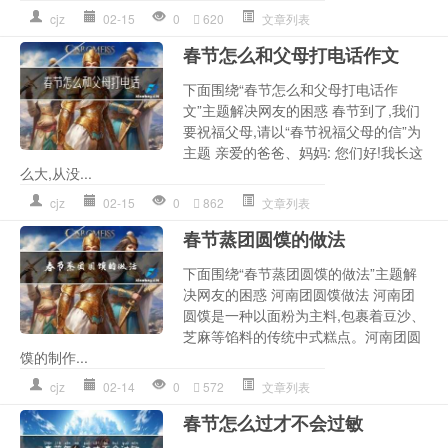
cjz
02-15
0
620
文章列表
春节怎么和父母打电话作文
下面围绕“春节怎么和父母打电话作
文”主题解决网友的困惑 春节到了,我们
要祝福父母,请以“春节祝福父母的信”为
主题 亲爱的爸爸、妈妈: 您们好!我长这
么大,从没...
cjz
02-15
0
862
文章列表
春节蒸团圆馍的做法
下面围绕“春节蒸团圆馍的做法”主题解
决网友的困惑 河南团圆馍做法 河南团
圆馍是一种以面粉为主料,包裹着豆沙、
芝麻等馅料的传统中式糕点。河南团圆
馍的制作...
cjz
02-14
0
572
文章列表
春节怎么过才不会过敏