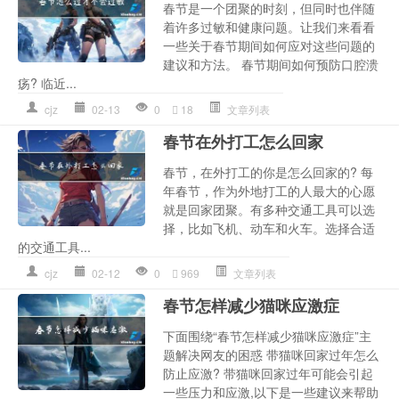
春节是一个团聚的时刻，但同时也伴随
着许多过敏和健康问题。让我们来看看
一些关于春节期间如何应对这些问题的
建议和方法。 春节期间如何预防口腔溃
疡? 临近...
cjz
02-13
0
18
文章列表
春节在外打工怎么回家
春节，在外打工的你是怎么回家的? 每
年春节，作为外地打工的人最大的心愿
就是回家团聚。有多种交通工具可以选
择，比如飞机、动车和火车。选择合适
的交通工具...
cjz
02-12
0
969
文章列表
春节怎样减少猫咪应激症
下面围绕“春节怎样减少猫咪应激症”主
题解决网友的困惑 带猫咪回家过年怎么
防止应激? 带猫咪回家过年可能会引起
一些压力和应激,以下是一些建议来帮助