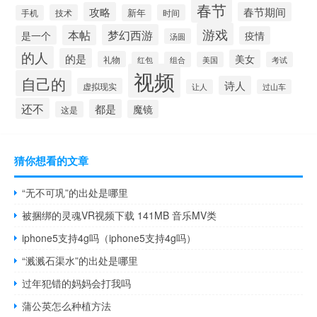
春节
攻略
春节期间
技术
新年
时间
手机
游戏
梦幻西游
本帖
是一个
疫情
汤圆
的人
的是
美女
礼物
红包
组合
美国
考试
视频
自己的
诗人
虚拟现实
让人
过山车
还不
都是
魔镜
这是
猜你想看的文章
“无不可巩”的出处是哪里
被捆绑的灵魂VR视频下载 141MB 音乐MV类
iphone5支持4g吗（iphone5支持4g吗）
“溅溅石渠水”的出处是哪里
过年犯错的妈妈会打我吗
蒲公英怎么种植方法