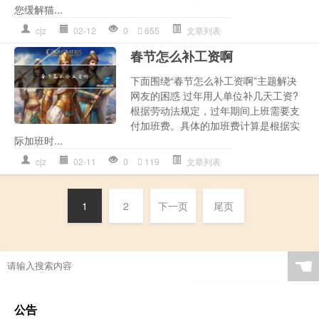
您缓解猫...
cjz
02-12
0
655
文章列表
春节怎么补工资啊
下面围绕“春节怎么补工资啊”主题解决
网友的困惑 过年用人单位补几天工资?
根据劳动法规定，过年期间上班需要支
付加班费。具体的加班费计算是根据实
际加班时...
cjz
02-11
0
119
文章列表
1
2
下一页
尾页
☚
公告