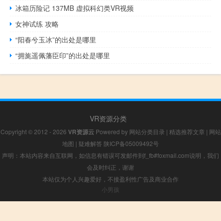
冰箱历险记 137MB 虚拟科幻类VR视频
女神试练 攻略
“阳春兮玉冰”的出处是哪里
“拥旄遥佩藩臣印”的出处是哪里
VR资源分类
Copyright © 2012 - 2026
VR资源云
Powered by
网站分类目录
|
精选推荐文章
|
网站
地图
|
疑难解答
陕ICP备05009492号
声明：本站内容来自互联网，如信息有错误可发邮件到f_fb#foxmail.com说明，我们
会及时纠正，谢谢
本站仅为个人兴趣爱好，不接盈利性广告及商业合作
小男孩