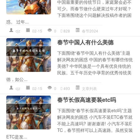
中国最重要的传统节日，家庭聚会必不
可少。而春节做什么硬菜过年才好呢？
下面将围绕这个问题解决投稿作者的困
惑。 过年...
cjz
02-15
0
828
春节2024
春节中国人有什么美德
下面围绕“春节中国人有什么美德”主题
解决网友的困惑 中国的春节有哪些传统
美德? 中华民族是一个具有优良传统的
民族。五千年历史中孕育的优秀传统美
德，如公...
cjz
02-15
0
493
文章列表
春节长假高速要装etc吗
下面围绕“春节长假高速要装etc吗”主题
解决网友的困惑 小汽车不装ETC春节就
不能上高速吗? 谢谢邀请! 小汽车不装E
TC，春节照样可以上高速路。虽然安装
ETC是发...