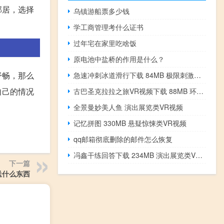
邻居，选择
乌镇游船票多少钱
学工商管理考什么证书
过年宅在家里吃啥饭
原电池中盐桥的作用是什么？
舒畅，那么
急速冲刺冰道滑行下载 84MB 极限刺激类VR视频
自己的情况
古巴圣克拉拉之旅VR视频下载 88MB 环球旅行类
全景曼妙美人鱼 演出展览类VR视频
记忆拼图 330MB 悬疑惊悚类VR视频
qq邮箱彻底删除的邮件怎么恢复
冯鑫干练回答下载 234MB 演出展览类VR视频
下一篇
送什么东西