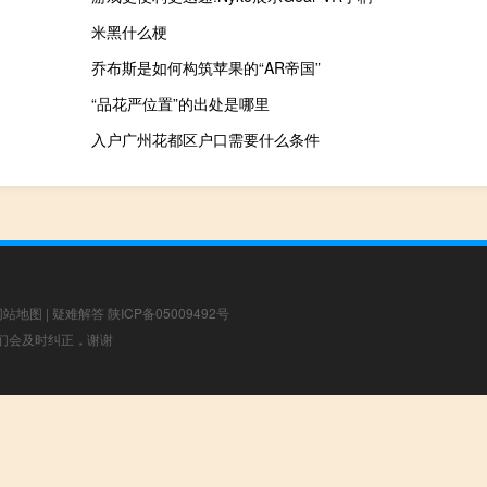
米黑什么梗
乔布斯是如何构筑苹果的“AR帝国”
“品花严位置”的出处是哪里
入户广州花都区户口需要什么条件
网站地图
|
疑难解答
陕ICP备05009492号
，我们会及时纠正，谢谢