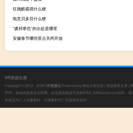
狂拽酷霸屌什么梗
电竞贝多芬什么梗
“虞祁寒也”的出处是哪里
安徽春节哪些景点关闭开放
VR资源分类
Copyright © 2012 - 2026
VR资源云
Powered by
网站分类目录
|
精选推荐文章
|
声明：本站内容来自互联网，如信息有错误可发邮件到f_fb#foxmail.com说明
本站仅为个人兴趣爱好，不接盈利性广告及商业合作