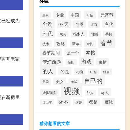
标签
元宵节
专业
中国
习俗
三星
这已经成为
全景
冬天
唐代
冬季
北京
宋代
很多人
寓意
性感
手机
春节
攻略
技术
新年
时间
本帖
春节期间
是一个
得离开老家
游戏
梦幻西游
疫情
汤圆
的人
的是
礼物
红包
组合
自己的
美女
美国
考试
视频
诗人
虚拟现实
让人
要在新房里
还不
都是
魔镜
这是
过山车
猜你想看的文章