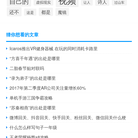
自己的
诗人
虚拟现实
让人
过山车
还不
都是
魔镜
这是
猜你想看的文章
Icaros推出VR健身器械 在玩的同时消耗卡路里
“方喜千年遇”的出处是哪里
二胎春节贴对联吗
“录为弟子”的出处是哪里
2017年第二季度AR公司关注量增长60%
单机手游三国争霸攻略
“苏秦相燕”的出处是哪里
微博回关、抖音回关、快手回关、粉丝回关、微信回关什么梗
什么怎么样写句子一年级
王者荣耀杨戬s8攻略