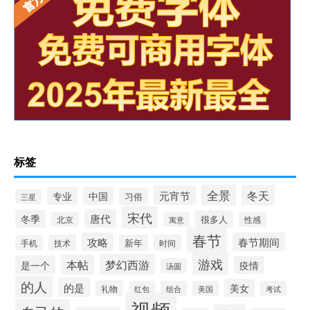
标签
全景
冬天
元宵节
专业
中国
习俗
三星
宋代
唐代
冬季
很多人
北京
寓意
性感
春节
攻略
春节期间
技术
新年
时间
手机
游戏
梦幻西游
本帖
是一个
疫情
汤圆
的人
的是
美女
礼物
红包
组合
美国
考试
视频