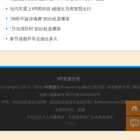
当汽车遇上VR黑科技 碰撞出另类智慧出行
“闲听不寐诗魂爽”的出处是哪里
“乃当强壮时”的出处是哪里
春节成都开车去烟台多久
VR资源分类
Copyright © 2012 - 2026
VR资源云
Powered by
网站分类目录
|
精选推荐文章
|
网站
地图
|
疑难解答
陕ICP备05009492号
声明：本站内容来自互联网，如信息有错误可发邮件到f_fb#foxmail.com说明，我们
会及时纠正，谢谢
本站仅为个人兴趣爱好，不接盈利性广告及商业合作
小男孩