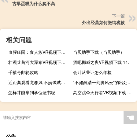
古早蛋糕为什么爬不高
下一篇
外出经营如何缴纳税款
相关问题
血腥庄园：食人族VR视频下载 23MB 悬疑惊悚类
当贝助手下载（当贝助手）
壮观莱茵河大瀑布VR视频下载 385MB 环球旅行类
酒吧挪威之夜VR视频下载 140MB 音乐MV类
千禧号邮轮攻略
会计从业证怎么年检
近距离观看龙卷风 不妨试试这款VR应用
“不如醉踏一剑腾风云”的出处是哪里
怎样才能拿到学位证书呢
高空跳伞天行者VR视频下载 74MB 极限刺激类
☚
公告