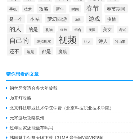
春节
攻略
春节期间
技术
新年
时间
手机
游戏
梦幻西游
本帖
是一个
疫情
汤圆
的人
的是
美女
礼物
红包
组合
美国
考试
视频
自己的
诗人
虚拟现实
让人
过山车
还不
都是
魔镜
这是
猜你想看的文章
钢丝牙套适合多大年龄戴
Js开灯攻略
北京科技职业技术学院学费（北京科技职业技术学院）
元宵游玩攻略泉州
过年回家还能坐车吗吗
韩国魅力劲舞天团下载 131MB 音乐MV类VR视频